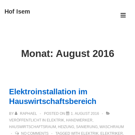
↓
Hof Isem
Zum
ME
Inhalt
Main
Navigation
Monat:
August 2016
Elektroinstallation im
Hauswirtschaftsbereich
BY
RAPHAEL
POSTED ON
1. AUGUST 2016
VERÖFFENTLICHT IN
ELEKTRIK
,
HANDWERKER
,
HAUSWIRTSCHAFTSRAUM
,
HEIZUNG
,
SANIERUNG
,
WASCHRAUM
NO COMMENTS
TAGGED WITH
ELEKTRIK
,
ELEKTRIKER
,