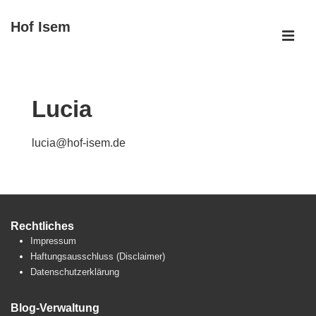
↓
Hof Isem
Zum
ME
Inhalt
Main
Navigation
Lucia
lucia@hof-isem.de
Rechtliches
Impressum
Haftungsausschluss (Disclaimer)
Datenschutzerklärung
Blog-Verwaltung