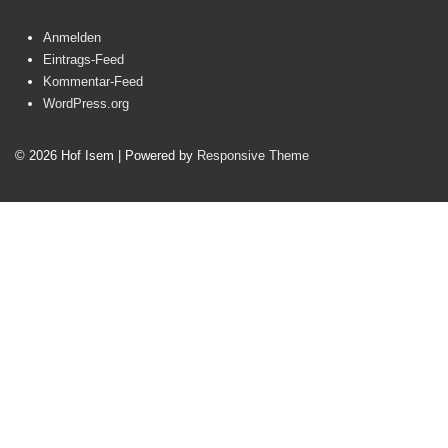
Anmelden
Eintrags-Feed
Kommentar-Feed
WordPress.org
© 2026
Hof Isem
| Powered by
Responsive Theme