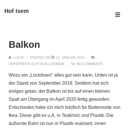
↓
Hof Isem
Zum
ME
Inhalt
Main
Navigation
Balkon
LUCIA
POSTED ON
12. JANUAR 2021
VERÖFFENTLICHT IN
ALLGEMEIN
NO COMMENTS
Wozu ein „Lockdown“ alles gut sein kann. Unten ist ja
der Stand von September 2019. Seitdem hat sich
einiges getan, der Balkon ist bis auf einen kleinen
Spalt am Übergang im April 2020 fertig geworden.
Entschieden habe ich mich letztlich für Bodenroste von
Ikea. Diese gibt es u.A. in Teakholz und Plastik. Die
äußerste Bahn ist nun in Plastik realisiert, innen