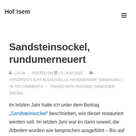
↓
Hof Isem
Zum
ME
Inhalt
Main
Navigation
Sandsteinsockel,
rundumerneuert
LUCIA
POSTED ON
13. JUNI 2025
VERÖFFENTLICHT IN
BAUSTELLE
,
HANDWERKER
,
SANIERUNG
NO COMMENTS
TAGGED WITH
FASSADE
,
SANDSTEIN
,
SOCKEL
Im letzten Jahr hatte ich unter dem Beitrag
„
Sandsteinsockel“
beschrieben, wie dieser restauriert
werden soll. Im letzten Juni war es dann soweit, die
Arbeiten wurden wie besprochen ausgeführt – Bis auf