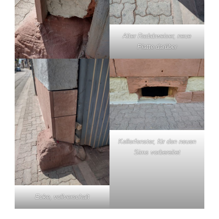
Alter Radabweiser, neue
Platte darüber
Kellerfenster, für den neuen
Sims vorbereitet
Ecke, vollverschalt