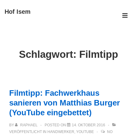
↓
Hof Isem
Zum
ME
Inhalt
Main
Navigation
Schlagwort:
Filmtipp
Filmtipp: Fachwerkhaus
sanieren von Matthias Burger
(YouTube eingebettet)
BY
RAPHAEL
POSTED ON
14. OKTOBER 2016
VERÖFFENTLICHT IN
HANDWERKER
,
YOUTUBE
NO