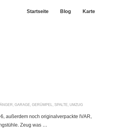
Startseite
Blog
Karte
ÄNGER
,
GARAGE
,
GERÜMPEL
,
SPALTE
,
UMZUG
5+6, außerdem noch originalverpackte IVAR,
pingstühle. Zeug was …