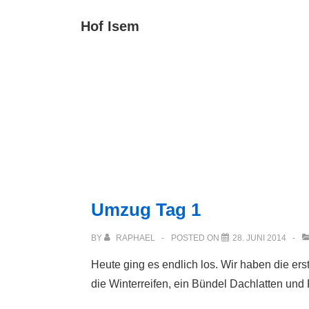
↓
Main
Hof Isem
Zum
Navigat
Inhalt
Umzug Tag 1
BY
RAPHAEL
POSTED ON
28. JUNI 2014
Heute ging es endlich los. Wir haben die er
die Winterreifen, ein Bündel Dachlatten un