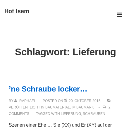
↓
Hof Isem
Zum
ME
Inhalt
Main
Navigation
Schlagwort:
Lieferung
’ne Schraube locker…
BY
RAPHAEL
POSTED ON
20. OKTOBER 2015
VERÖFFENTLICHT IN
BAUMATERIAL
,
IM BAUMARKT
2
COMMENTS
TAGGED WITH
LIEFERUNG
,
SCHRAUBEN
Szenen einer Ehe … Sie (XX) und Er (XY) auf der