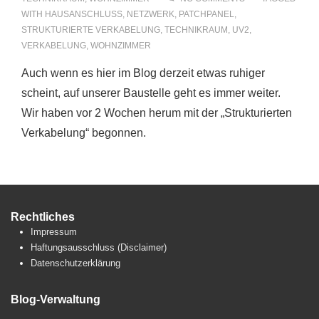
WITH
HAUSANSCHLUSS
,
NETZWERK
,
PATCHPANEL
,
STRUKTURIERTE VERKABELUNG
,
TECHNIKRAUM
,
UV2
,
VERKABELUNG
,
WOHNZIMMER
Auch wenn es hier im Blog derzeit etwas ruhiger
scheint, auf unserer Baustelle geht es immer weiter.
Wir haben vor 2 Wochen herum mit der „Strukturierten
Verkabelung“ begonnen.
Rechtliches
Impressum
Haftungsausschluss (Disclaimer)
Datenschutzerklärung
Blog-Verwaltung