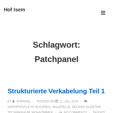
↓
Hof Isem
Zum
ME
Inhalt
Main
Navigation
Schlagwort:
Patchpanel
Strukturierte Verkabelung Teil 1
BY
RAPHAEL
POSTED ON
11. JULI 2015
VERÖFFENTLICHT IN
AUFBAU
,
BAUSTELLE
,
DECKEN
,
ELEKTRIK
,
TECHNIKRAUM
,
WOHNZIMMER
NO COMMENTS
TAGGED