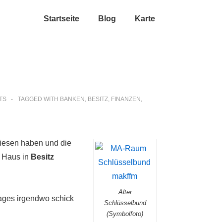
Startseite
Blog
Karte
TS
TAGGED WITH
BANKEN
,
BESITZ
,
FINANZEN
,
iesen haben und die
 Haus in
Besitz
Alter
Tages irgendwo schick
Schlüsselbund
(Symbolfoto)