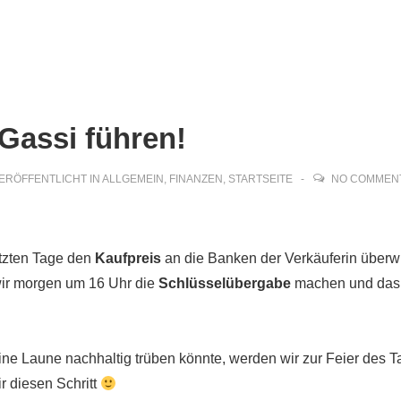
ion
Gassi führen!
ERÖFFENTLICHT IN
ALLGEMEIN
,
FINANZEN
,
STARTSEITE
NO COMMEN
etzten Tage den
Kaufpreis
an die Banken der Verkäuferin überw
wir morgen um 16 Uhr die
Schlüsselübergabe
machen und das
ine Laune nachhaltig trüben könnte, werden wir zur Feier des 
 diesen Schritt