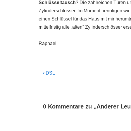
Schlüsseltausch
? Die zahlreichen Türen u
Zylinderschlösser. Im Moment benötigen wir 
einen Schlüssel für das Haus mit mir herum
mittelfristig alle „alten“ Zylinderschlösser e
Raphael
Beitragsnavigation
Previous
‹ DSL
Post
is
0 Kommentare zu „
Anderer Leu