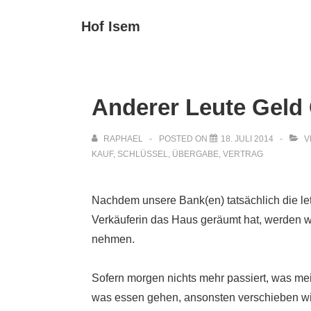
↓
Main
Hof Isem
Zum
Navigat
Inhalt
Anderer Leute Geld 
RAPHAEL
POSTED ON
18. JULI 2014
V
KAUF
,
SCHLÜSSEL
,
ÜBERGABE
,
VERTRAG
Nachdem unsere Bank(en) tatsächlich die l
Verkäuferin das Haus geräumt hat, werden 
nehmen.
Sofern morgen nichts mehr passiert, was me
was essen gehen, ansonsten verschieben wir