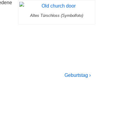
iedene
u
Altes Türschloss (Symbolfoto)
Next
Geburtstag ›
Post
is