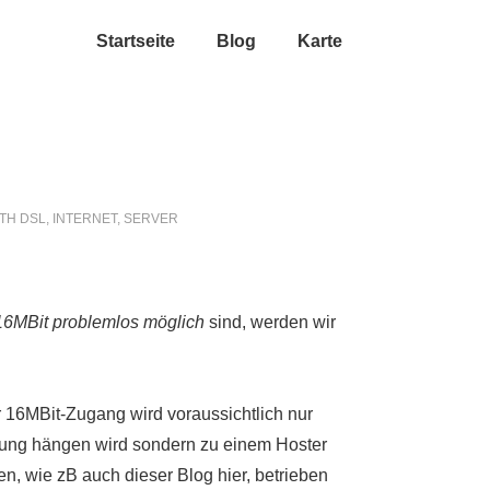
Startseite
Blog
Karte
ITH
DSL
,
INTERNET
,
SERVER
16MBit problemlos möglich
sind, werden wir
 16MBit-Zugang wird voraussichtlich nur
itung hängen wird sondern zu einem Hoster
en, wie zB auch dieser Blog hier, betrieben