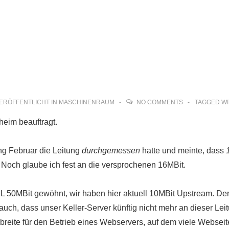
ion
ERÖFFENTLICHT IN
MASCHINENRAUM
NO COMMENTS
TAGGED W
heim beauftragt.
ng Februar die Leitung
durchgemessen
hatte und meinte, dass
 Noch glaube ich fest an die versprochenen 16MBit.
 50MBit gewöhnt, wir haben hier aktuell 10MBit Upstream. Der
uch, dass unser Keller-Server künftig nicht mehr an dieser Le
breite für den Betrieb eines Webservers, auf dem viele Webseit