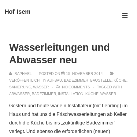
↓
Hof Isem
Zum
ME
Inhalt
Main
Navigation
Wasserleitungen und
Abwasser neu
RAPHAEL
POSTED ON
15. NOVEMBER 2014
VERÖFFENTLICHT IN
AUFBAU
,
BADEZIMMER
,
BAUSTELLE
,
KÜCHE
,
SANIERUNG
,
WASSER
NO COMMENTS
TAGGED WITH
ABWASSER
,
BADEZIMMER
,
INSTALLATION
,
KÜCHE
,
WASSER
Gestern und heute war ein Installateur (mit Lehrling) im
Haus und hat uns die Frischwasserleitungen ab Keller
durch die Küche bis ins „zukünftige Badezimmer“
verlegt. Und ebenso die erforderlichen (neuen)