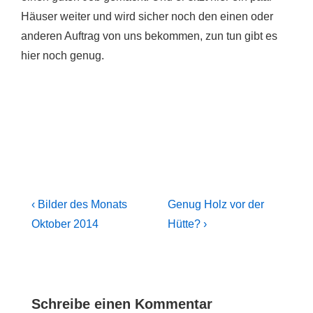
Häuser weiter und wird sicher noch den einen oder
anderen Auftrag von uns bekommen, zun tun gibt es
hier noch genug.
Beitragsnavigation
Previous
Next
‹ Bilder des Monats
Genug Holz vor der
Post
Post
Oktober 2014
Hütte? ›
is
is
Schreibe einen Kommentar