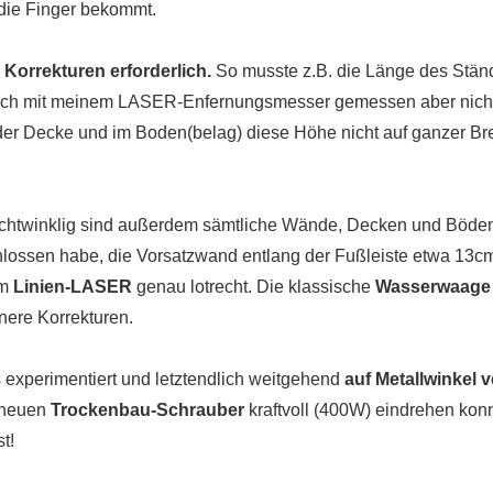
 die Finger bekommt.
 Korrekturen erforderlich.
So musste z.B. die Länge des Stän
e ich mit meinem LASER-Enfernungsmesser gemessen aber nich
der Decke und im Boden(belag) diese Höhe nicht auf ganzer Bre
echtwinklig sind außerdem sämtliche Wände, Decken und Böde
hlossen habe, die Vorsatzwand entlang der Fußleiste etwa 13cm
em
Linien-LASER
genau lotrecht. Die klassische
Wasserwaage
nere Korrekturen.
 experimentiert und letztendlich weitgehend
auf Metallwinkel v
 neuen
Trockenbau-Schrauber
kraftvoll (400W) eindrehen kon
t!