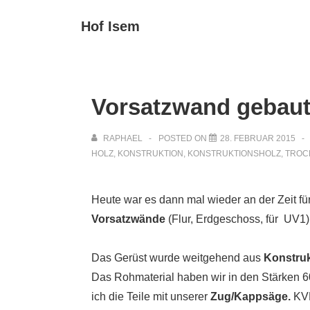
↓
Main
Hof Isem
Zum
Navigat
Inhalt
Vorsatzwand gebau
RAPHAEL
POSTED ON
28. FEBRUAR 2015
HOLZ
,
KONSTRUKTION
,
KONSTRUKTIONSHOLZ
,
TROC
Heute war es dann mal wieder an der Zeit fü
Vorsatzwände
(Flur, Erdgeschoss, für UV1)
Das Gerüst wurde weitgehend aus
Konstruk
Das Rohmaterial haben wir in den Stärken 
ich die Teile mit unserer
Zug/Kappsäge.
KVH