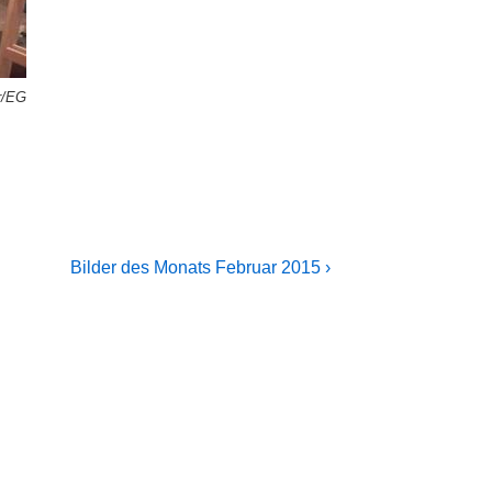
r/EG
Next
Bilder des Monats Februar 2015 ›
Post
is