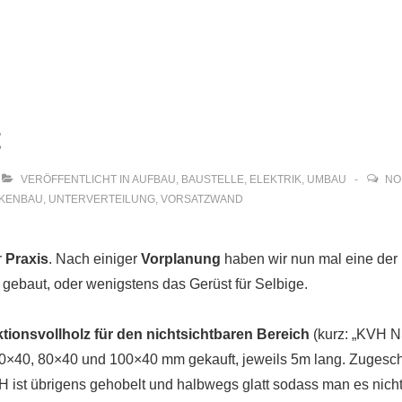
ion
t
VERÖFFENTLICHT IN
AUFBAU
,
BAUSTELLE
,
ELEKTRIK
,
UMBAU
NO
KENBAU
,
UNTERVERTEILUNG
,
VORSATZWAND
r
Praxis
. Nach einiger
Vorplanung
haben wir nun mal eine der
 gebaut, oder wenigstens das Gerüst für Selbige.
tionsvollholz für den nichtsichtbaren Bereich
(kurz: „KVH N
60×40, 80×40 und 100×40 mm gekauft, jeweils 5m lang. Zugesch
 ist übrigens gehobelt und halbwegs glatt sodass man es nicht