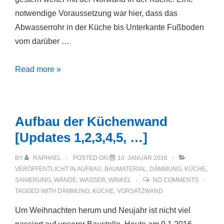
notwendige Voraussetzung war hier, dass das
Abwasserrohr in der Küche bis Unterkante Fußboden
vom darüber …
Nordwand
Read more »
in
der
Küche
Aufbau der Küchenwand
(Updates…)
[Updates 1,2,3,4,5, …]
BY
RAPHAEL
POSTED ON
10. JANUAR 2016
VERÖFFENTLICHT IN
AUFBAU
,
BAUMATERIAL
,
DÄMMUNG
,
KÜCHE
,
SANIERUNG
,
WÄNDE
,
WASSER
,
WINKEL
NO COMMENTS
TAGGED WITH
DÄMMUNG
,
KÜCHE
,
VORSATZWAND
Um Weihnachten herum und Neujahr ist nicht viel