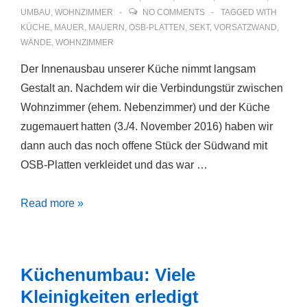
UMBAU
,
WOHNZIMMER
NO COMMENTS
TAGGED WITH
KÜCHE
,
MAUER
,
MAUERN
,
OSB-PLATTEN
,
SEKT
,
VORSATZWAND
,
WÄNDE
,
WOHNZIMMER
Der Innenausbau unserer Küche nimmt langsam
Gestalt an. Nachdem wir die Verbindungstür zwischen
Wohnzimmer (ehem. Nebenzimmer) und der Küche
zugemauert hatten (3./4. November 2016) haben wir
dann auch das noch offene Stück der Südwand mit
OSB-Platten verkleidet und das war …
Küche
Read more »
und
Wohnzimmer
Küchenumbau: Viele
Kleinigkeiten erledigt