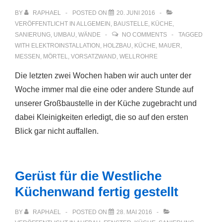
BY
RAPHAEL
POSTED ON
20. JUNI 2016
VERÖFFENTLICHT IN
ALLGEMEIN
,
BAUSTELLE
,
KÜCHE
,
SANIERUNG
,
UMBAU
,
WÄNDE
NO COMMENTS
TAGGED
WITH
ELEKTROINSTALLATION
,
HOLZBAU
,
KÜCHE
,
MAUER
,
MESSEN
,
MÖRTEL
,
VORSATZWAND
,
WELLROHRE
Die letzten zwei Wochen haben wir auch unter der
Woche immer mal die eine oder andere Stunde auf
unserer Großbaustelle in der Küche zugebracht und
dabei Kleinigkeiten erledigt, die so auf den ersten
Blick gar nicht auffallen.
Gerüst für die Westliche
Küchenwand fertig gestellt
BY
RAPHAEL
POSTED ON
28. MAI 2016