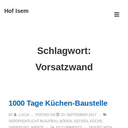
↓
Hof Isem
Zum
ME
Inhalt
Main
Navigation
Schlagwort:
Vorsatzwand
1000 Tage Küchen-Baustelle
BY
LUCIA
POSTED ON
20. SEPTEMBER 2017
VERÖFFENTLICHT IN
AUFBAU
,
BÖDEN
,
DECKEN
,
KÜCHE
,
SANIERUNG
,
WÄNDE
NO COMMENTS
TAGGED WITH