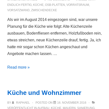
ENDLICH FERTIG
,
KÜCHE
,
OSB-PLATTEN
,
VORRATSRAUM
,
VORSATZWAND
,
ZWISCHENDECKE
Als wir im August 2014 eingezogen sind, war unsere
Planung für die Küche wie folgt: Alte Küchenzeile
ausbauen, Bodenfliesen entfernen, Holzfußboden rein,
etwas streichen, neue Küchenzeile drauf, fertig. Ja, ich
hatte mir sogar schon Küchen angeschaut und
Angebote machen lassen. …
1000
Read more »
Tage
Küchen-
Baustelle
Küche und Wohnzimmer
BY
RAPHAEL
POSTED ON
16. NOVEMBER 2016
VERÖFFENTLICHT IN
AUFBAU
,
KÜCHE
,
MAUERN
,
SANIERUNG
,