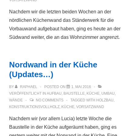
VORSATZWAND
Nachdem wir die letzten beiden Wochen an der
nördlichen Küchenwand das Ständerwerk für die
Vorbauwand aufgebaut haben, ging es heute an der
Südwand weiter, die an das Wohnzimmer angrenzt.
Nordwand in der Küche
(Updates…)
BY
RAPHAEL
POSTED ON
1. MAI 2016
VERÖFFENTLICHT IN
AUFBAU
,
BAUSTELLE
,
KÜCHE
,
UMBAU
,
WÄNDE
NO COMMENTS
TAGGED WITH
HOLZBAU
,
KONSTRUKTIONSVOLLHOLZ
,
KÜCHE
,
VORSATZWAND
Nachdem wir (vor allem Lucia) letzte Woche die
Baustelle in der Küche aufgeräumt haben, ging es
gestern weiter mit der Norwand in der Küche. Eine