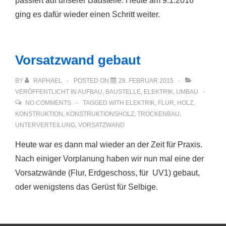
passiert auf unserer Baustelle. Heute am 9.1.2016
ging es dafür wieder einen Schritt weiter.
Vorsatzwand gebaut
BY
RAPHAEL
POSTED ON
28. FEBRUAR 2015
VERÖFFENTLICHT IN
AUFBAU
,
BAUSTELLE
,
ELEKTRIK
,
UMBAU
NO COMMENTS
TAGGED WITH
ELEKTRIK
,
FLUR
,
HOLZ
,
KONSTRUKTION
,
KONSTRUKTIONSHOLZ
,
TROCKENBAU
,
UNTERVERTEILUNG
,
VORSATZWAND
Heute war es dann mal wieder an der Zeit für Praxis.
Nach einiger Vorplanung haben wir nun mal eine der
Vorsatzwände (Flur, Erdgeschoss, für UV1) gebaut,
oder wenigstens das Gerüst für Selbige.