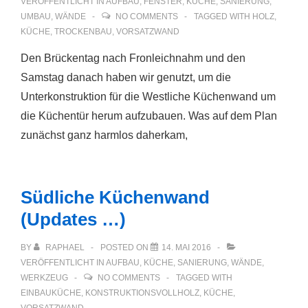
VERÖFFENTLICHT IN
AUFBAU
,
FENSTER
,
KÜCHE
,
SANIERUNG
,
UMBAU
,
WÄNDE
NO COMMENTS
TAGGED WITH
HOLZ
,
KÜCHE
,
TROCKENBAU
,
VORSATZWAND
Den Brückentag nach Fronleichnahm und den
Samstag danach haben wir genutzt, um die
Unterkonstruktion für die Westliche Küchenwand um
die Küchentür herum aufzubauen. Was auf dem Plan
zunächst ganz harmlos daherkam,
Südliche Küchenwand
(Updates …)
BY
RAPHAEL
POSTED ON
14. MAI 2016
VERÖFFENTLICHT IN
AUFBAU
,
KÜCHE
,
SANIERUNG
,
WÄNDE
,
WERKZEUG
NO COMMENTS
TAGGED WITH
EINBAUKÜCHE
,
KONSTRUKTIONSVOLLHOLZ
,
KÜCHE
,