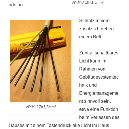
NYM-J 10×1,5mm²
oder in
Schlafzimmern
zusätzlich neben
einem Bett.
Zentral schaltbares
Licht kann im
Rahmen von
Gebäudesystemtec
hnik und
Energiemanageme
nt sinnvoll sein,
NYM-J 7×1,5mm²
etwa eine Funktion
beim Verlassen des
Hauses mit einem Tastendruck alle Licht im Haus