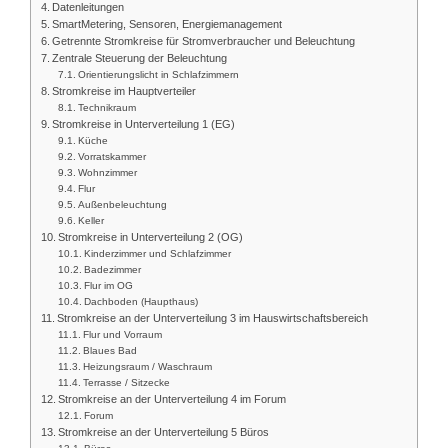
Datenleitungen
SmartMetering, Sensoren, Energiemanagement
Getrennte Stromkreise für Stromverbraucher und Beleuchtung
Zentrale Steuerung der Beleuchtung
Orientierungslicht in Schlafzimmern
Stromkreise im Hauptverteiler
Technikraum
Stromkreise in Unterverteilung 1 (EG)
Küche
Vorratskammer
Wohnzimmer
Flur
Außenbeleuchtung
Keller
Stromkreise in Unterverteilung 2 (OG)
Kinderzimmer und Schlafzimmer
Badezimmer
Flur im OG
Dachboden (Haupthaus)
Stromkreise an der Unterverteilung 3 im Hauswirtschaftsbereich
Flur und Vorraum
Blaues Bad
Heizungsraum / Waschraum
Terrasse / Sitzecke
Stromkreise an der Unterverteilung 4 im Forum
Forum
Stromkreise an der Unterverteilung 5 Büros