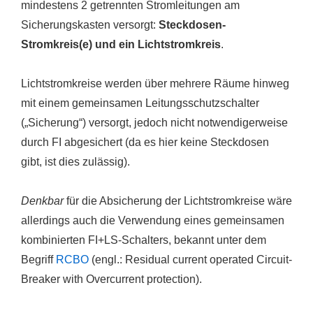
mindestens 2 getrennten Stromleitungen am
Sicherungskasten versorgt:
Steckdosen-
Stromkreis(e) und ein Lichtstromkreis
.
Lichtstromkreise werden über mehrere Räume hinweg
mit einem gemeinsamen Leitungsschutzschalter
(„Sicherung“) versorgt, jedoch nicht notwendigerweise
durch FI abgesichert (da es hier keine Steckdosen
gibt, ist dies zulässig).
Denkbar
für die Absicherung der Lichtstromkreise wäre
allerdings auch die Verwendung eines gemeinsamen
kombinierten FI+LS-Schalters, bekannt unter dem
Begriff
RCBO
(engl.:
R
esidual current operated
C
ircuit-
B
reaker with
O
vercurrent protection
).