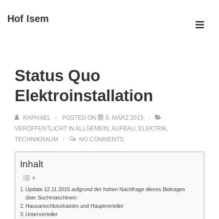
↓
Hof Isem
Zum
ME
Inhalt
Main
Navigation
Status Quo
Elektroinstallation
RAPHAEL
POSTED ON
8. MÄRZ 2015
VERÖFFENTLICHT IN
ALLGEMEIN
,
AUFBAU
,
ELEKTRIK
,
TECHNIKRAUM
NO COMMENTS
Inhalt
Update 12.11.2015 aufgrund der hohen Nachfrage dieses Beitrages
über Suchmaschinen:
Hausanschlusskasten und Hauptverteiler
Unterverteiler