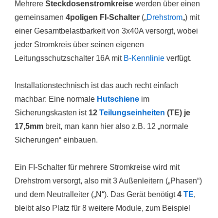
Mehrere
Steckdosenstromkreise
werden über einen
gemeinsamen
4poligen FI-Schalter
(„
Drehstrom
„) mit
einer Gesamtbelastbarkeit von 3x40A versorgt, wobei
jeder Stromkreis über seinen eigenen
Leitungsschutzschalter 16A mit
B-Kennlinie
verfügt.
Installationstechnisch ist das auch recht einfach
machbar: Eine normale
Hutschiene
im
Sicherungskasten ist
12
Teilungseinheiten
(TE) je
17,5mm
breit, man kann hier also z.B. 12 „normale
Sicherungen“ einbauen.
Ein FI-Schalter für mehrere Stromkreise wird mit
Drehstrom versorgt, also mit 3 Außenleitern („Phasen“)
und dem Neutralleiter („N“). Das Gerät benötigt
4
TE
,
bleibt also Platz für 8 weitere Module, zum Beispiel