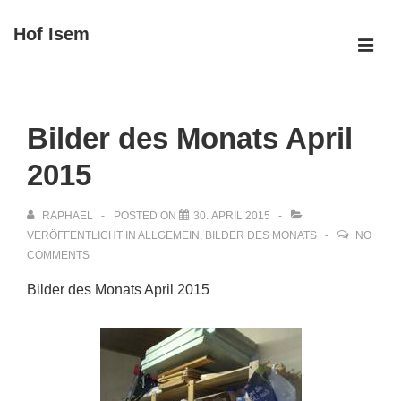
↓
Hof Isem
Zum
ME
Inhalt
Main
Navigation
Bilder des Monats April
2015
RAPHAEL
POSTED ON
30. APRIL 2015
VERÖFFENTLICHT IN
ALLGEMEIN
,
BILDER DES MONATS
NO
COMMENTS
Bilder des Monats April 2015