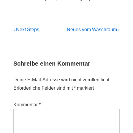
Beitragsnavigation
Previous
Next
‹ Next Steps
Neues vom Waschraum ›
Post
Post
is
is
Schreibe einen Kommentar
Deine E-Mail-Adresse wird nicht veröffentlicht.
Erforderliche Felder sind mit
*
markiert
Kommentar
*