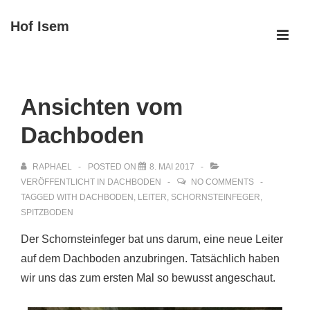
↓
Hof Isem
Zum
ME
Inhalt
Main
Navigation
Ansichten vom
Dachboden
RAPHAEL
POSTED ON
8. MAI 2017
VERÖFFENTLICHT IN
DACHBODEN
NO COMMENTS
TAGGED WITH
DACHBODEN
,
LEITER
,
SCHORNSTEINFEGER
,
SPITZBODEN
Der Schornsteinfeger bat uns darum, eine neue Leiter
auf dem Dachboden anzubringen. Tatsächlich haben
wir uns das zum ersten Mal so bewusst angeschaut.