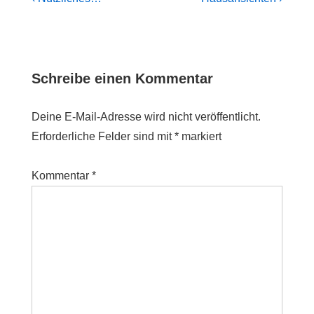
Beitragsnavigation
Post
Post
is
is
Schreibe einen Kommentar
Deine E-Mail-Adresse wird nicht veröffentlicht.
Erforderliche Felder sind mit
*
markiert
Kommentar
*