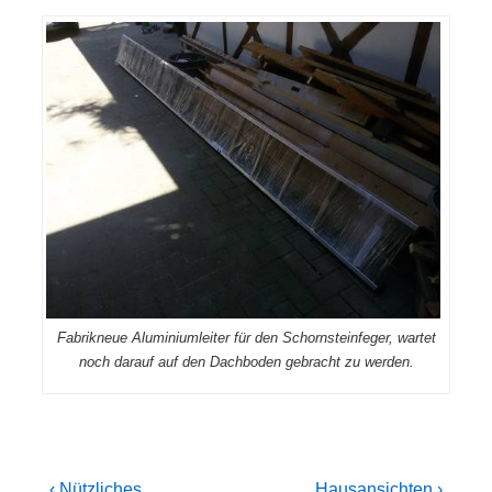
Fabrikneue Aluminiumleiter für den Schornsteinfeger, wartet
noch darauf auf den Dachboden gebracht zu werden.
Previous
Next
‹ Nützliches…
Hausansichten ›