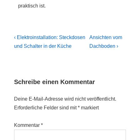
praktisch ist.
Beitragsnavigation
Previous
Next
‹ Elektroinstallation: Steckdosen
Ansichten vom
Post
Post
und Schalter in der Küche
Dachboden ›
is
is
Schreibe einen Kommentar
Deine E-Mail-Adresse wird nicht veröffentlicht.
Erforderliche Felder sind mit
*
markiert
Kommentar
*