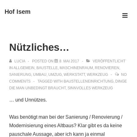
↓
Hof Isem
Zum
ME
Inhalt
Main
Navigation
Nützliches…
LUCIA
POSTED ON
8. MAI 2017
VERÖFFENTLICHT
IN
ALLGEMEIN
,
BAUSTELLE
,
MASCHINENRAUM
,
RENOVIEREN
,
SANIERUNG
,
UMBAU
,
UMZUG
,
WERKSTATT
,
WERKZEUG
NO
COMMENTS
TAGGED WITH
BAUSTELLENEINRICHTUNG
,
DINGE
DIE MAN UNBEDINGT BRAUCHT
,
SINNVOLLES WERKZEUG
… und Unnützes.
Was benötigt man bei der Sanierung / Renovierung /
Modernisierung eines Altbaus? Klar gibt es da keine
pauschale Aussage, aber ich kann ja einmal