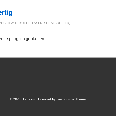
rtig
AGGED WITH
KÜCHE
,
LASER
,
SCHALBRETTER
,
er urspünglich geplanten
© 2026
Hof Isem
| Powered by
Responsive Theme