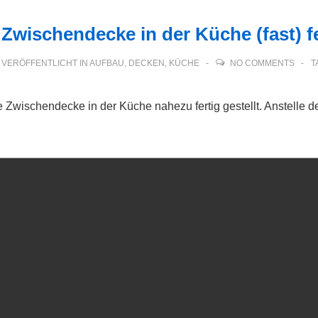
 Zwischendecke in der Küche (fast) fe
VERÖFFENTLICHT IN
AUFBAU
,
DECKEN
,
KÜCHE
NO COMMENTS
T
e Zwischendecke in der Küche nahezu fertig gestellt. Anstelle d