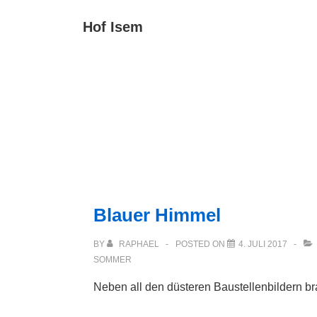
↓
Main
Hof Isem
Zum
Navigat
Inhalt
Blauer Himmel
BY
RAPHAEL
POSTED ON
4. JULI 2017
SOMMER
Neben all den düsteren Baustellenbildern b