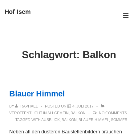
↓
Hof Isem
Zum
ME
Inhalt
Main
Navigation
Schlagwort:
Balkon
Blauer Himmel
BY
RAPHAEL
POSTED ON
4. JULI 2017
VERÖFFENTLICHT IN
ALLGEMEIN
,
BALKON
NO COMMENTS
TAGGED WITH
AUSBLICK
,
BALKON
,
BLAUER HIMMEL
,
SOMMER
Neben all den düsteren Baustellenbildern brauchen