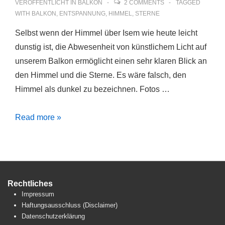
VERÖFFENTLICHT IN
BALKON
2 COMMENTS
TAGGED
WITH
BALKON
,
ENTSPANNUNG
,
HIMMEL
,
STERNE
Selbst wenn der Himmel über Isem wie heute leicht
dunstig ist, die Abwesenheit von künstlichem Licht auf
unserem Balkon ermöglicht einen sehr klaren Blick an
den Himmel und die Sterne. Es wäre falsch, den
Himmel als dunkel zu bezeichnen. Fotos …
Mein
Read more »
Gott,
es
ist
voller
Rechtliches
Sterne.
Impressum
Haftungsausschluss (Disclaimer)
Datenschutzerklärung