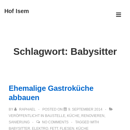
↓
Hof Isem
Zum
ME
Inhalt
Main
Navigation
Schlagwort:
Babysitter
Ehemalige Gastroküche
abbauen
BY
RAPHAEL
POSTED ON
9. SEPTEMBER 2014
VERÖFFENTLICHT IN
BAUSTELLE
,
KÜCHE
,
RENOVIEREN
,
SANIERUNG
NO COMMENTS
TAGGED WITH
BABYSITTER
,
ELEKTRO
,
FETT
,
FLIESEN
,
KÜCHE