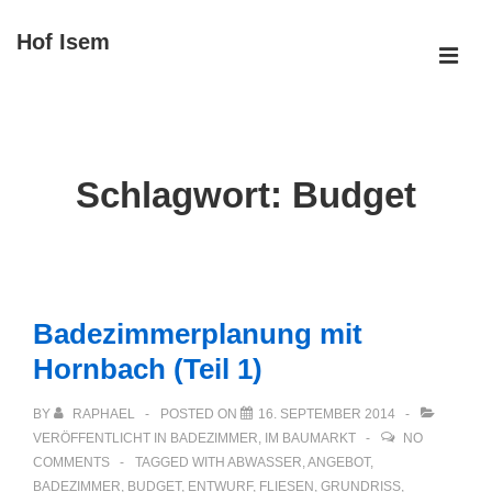
↓
Hof Isem
Zum
ME
Inhalt
Main
Navigation
Schlagwort:
Budget
Badezimmerplanung mit
Hornbach (Teil 1)
BY
RAPHAEL
POSTED ON
16. SEPTEMBER 2014
VERÖFFENTLICHT IN
BADEZIMMER
,
IM BAUMARKT
NO
COMMENTS
TAGGED WITH
ABWASSER
,
ANGEBOT
,
BADEZIMMER
,
BUDGET
,
ENTWURF
,
FLIESEN
,
GRUNDRISS
,