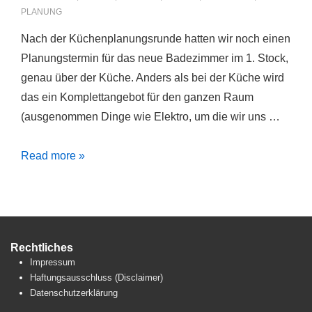
PLANUNG
Nach der Küchenplanungsrunde hatten wir noch einen
Planungstermin für das neue Badezimmer im 1. Stock,
genau über der Küche. Anders als bei der Küche wird
das ein Komplettangebot für den ganzen Raum
(ausgenommen Dinge wie Elektro, um die wir uns …
Badezimmerplanung
Read more »
mit
Hornbach
(Teil
1)
Rechtliches
Impressum
Haftungsausschluss (Disclaimer)
Datenschutzerklärung