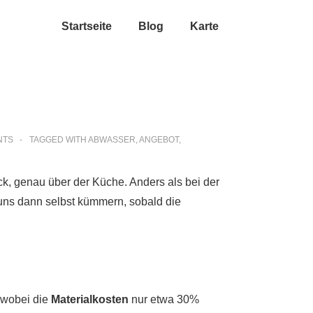
Startseite
Blog
Karte
NTS
TAGGED WITH
ABWASSER
,
ANGEBOT
,
ck, genau über der Küche. Anders als bei der
ns dann selbst kümmern, sobald die
 wobei die
Materialkosten
nur etwa 30%