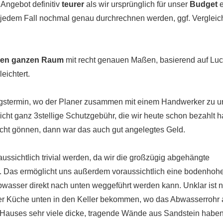
Angebot definitiv
teurer
als wir ursprünglich für unser
Budget
e
in jedem Fall nochmal genau durchrechnen werden, ggf. Verglei
 den ganzen Raum
mit recht genauen Maßen, basierend auf Lu
eichtert.
ngstermin, wo der Planer zusammen mit einem Handwerker zu un
cht ganz 3stellige Schutzgebühr, die wir heute schon bezahlt 
ht gönnen, dann war das auch gut angelegtes Geld.
ussichtlich trivial werden, da wir die großzügig abgehängte
 Das ermöglicht uns außerdem voraussichtlich eine bodenhoh
wasser direkt nach unten weggeführt werden kann. Unklar ist 
er Küche unten in den Keller bekommen, wo das Abwasserrohr
 Hauses sehr viele dicke, tragende Wände aus Sandstein haben