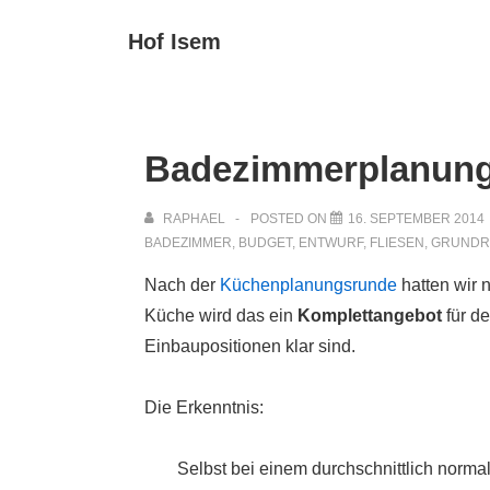
↓
Main
Hof Isem
Zum
Navigat
Inhalt
Badezimmerplanung 
RAPHAEL
POSTED ON
16. SEPTEMBER 2014
BADEZIMMER
,
BUDGET
,
ENTWURF
,
FLIESEN
,
GRUNDR
Nach der
Küchenplanungsrunde
hatten wir 
Küche wird das ein
Komplettangebot
für d
Einbaupositionen klar sind.
Die Erkenntnis:
Selbst bei einem durchschnittlich no