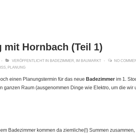
ion
mit Hornbach (Teil 1)
VERÖFFENTLICHT IN
BADEZIMMER
,
IM BAUMARKT
NO COMME
ISS
,
PLANUNG
noch einen Planungstermin für das neue
Badezimmer
im 1. Sto
en ganzen Raum (ausgenommen Dinge wie Elektro, um die wir u
rmalem Badezimmer kommen da ziemliche(!) Summen zusammen,