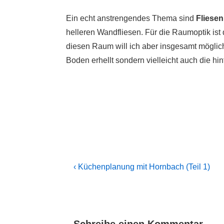
Ein echt anstrengendes Thema sind
Fliesen
helleren Wandfliesen. Für die Raumoptik ist
diesen Raum will ich aber insgesamt möglich
Boden erhellt sondern vielleicht auch die h
Beitragsnavigation
Previous
‹ Küchenplanung mit Hornbach (Teil 1)
Post
is