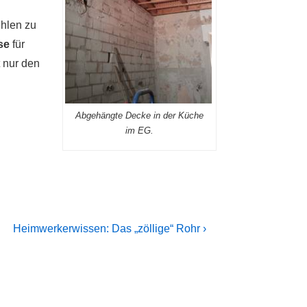
ehlen zu
se
für
t nur den
Abgehängte Decke in der Küche
im EG.
Next
Heimwerkerwissen: Das „zöllige“ Rohr ›
Post
is