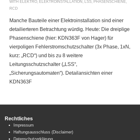
WITH
ELEKTRO
,
ELEKTROINSTALLATION
,
LSS
,
PHASENSCHIENE
,
RCD
Manche Bauteile einer Elektroinstallation sind einer
detailierteren Betrachtung würdig. Heute: Die dreiplige
Phasenschiene (hier: KDN363F von Hager) für
vierpoligen Fehlerstromschutzschalter (3x Phase, 1xN,
kurz: „RCD“) und bis zu 8 weitere
Leitungsschutzschalter („LSS“,
„Sicherungsautomaten“). Detailansichten einer
KDN363F
Rechtliches
Impressum
Haftungsausschluss (Disclaimer)
Datenschutzerklärung