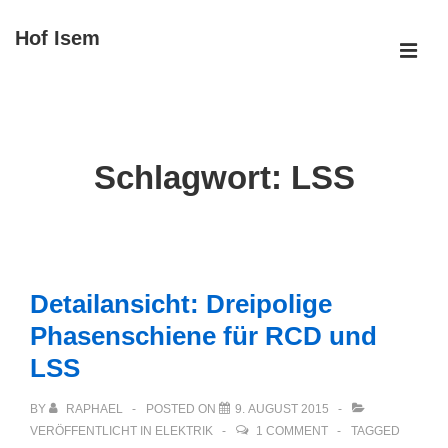
↓
Hof Isem
Zum
ME
Inhalt
Main
Navigation
Schlagwort:
LSS
Detailansicht: Dreipolige
Phasenschiene für RCD und
LSS
BY
RAPHAEL
POSTED ON
9. AUGUST 2015
VERÖFFENTLICHT IN
ELEKTRIK
1 COMMENT
TAGGED