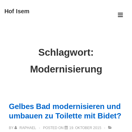
↓
Hof Isem
Zum
ME
Inhalt
Main
Navigation
Schlagwort:
Modernisierung
Gelbes Bad modernisieren und
umbauen zu Toilette mit Bidet?
BY
RAPHAEL
POSTED ON
19. OKTOBER 2015