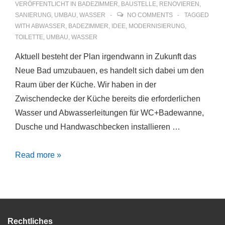
VERÖFFENTLICHT IN
BADEZIMMER
,
BAUSTELLE
,
RENOVIEREN
,
SANIERUNG
,
UMBAU
,
WASSER
NO COMMENTS
TAGGED
WITH
ABWASSER
,
BADEZIMMER
,
IDEE
,
MODERNISIERUNG
,
TOILETTE
,
UMBAU
,
WASSER
Aktuell besteht der Plan irgendwann in Zukunft das
Neue Bad umzubauen, es handelt sich dabei um den
Raum über der Küche. Wir haben in der
Zwischendecke der Küche bereits die erforderlichen
Wasser und Abwasserleitungen für WC+Badewanne,
Dusche und Handwaschbecken installieren …
Gelbes
Read more »
Bad
modernisieren
und
umbauen
Rechtliches
zu