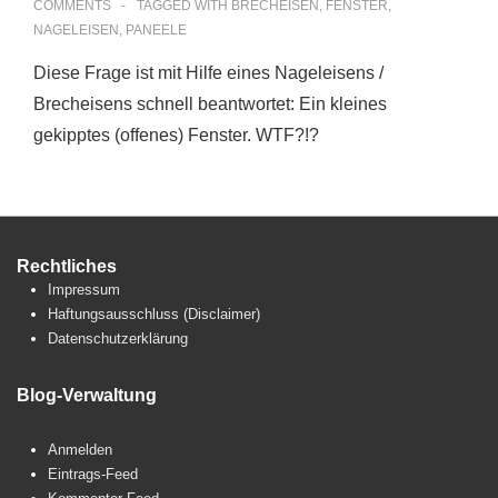
COMMENTS
TAGGED WITH
BRECHEISEN
,
FENSTER
,
NAGELEISEN
,
PANEELE
Diese Frage ist mit Hilfe eines Nageleisens /
Brecheisens schnell beantwortet: Ein kleines
gekipptes (offenes) Fenster. WTF?!?
Rechtliches
Impressum
Haftungsausschluss (Disclaimer)
Datenschutzerklärung
Blog-Verwaltung
Anmelden
Eintrags-Feed