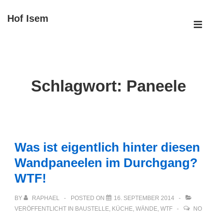
↓
Hof Isem
Zum
ME
Inhalt
Main
Navigation
Schlagwort:
Paneele
Was ist eigentlich hinter diesen
Wandpaneelen im Durchgang?
WTF!
BY
RAPHAEL
POSTED ON
16. SEPTEMBER 2014
VERÖFFENTLICHT IN
BAUSTELLE
,
KÜCHE
,
WÄNDE
,
WTF
NO