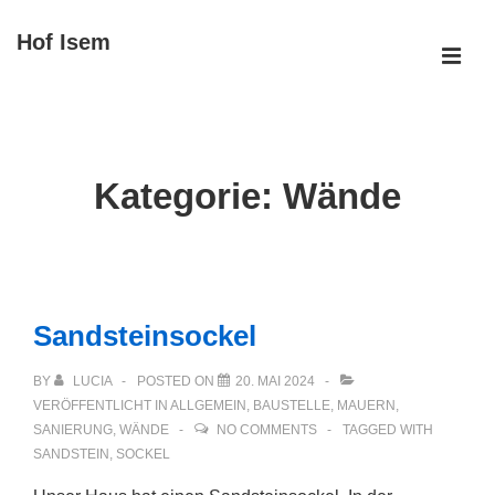
↓
Hof Isem
Zum
ME
Inhalt
Main
Navigation
Kategorie:
Wände
Sandsteinsockel
BY
LUCIA
POSTED ON
20. MAI 2024
VERÖFFENTLICHT IN
ALLGEMEIN
,
BAUSTELLE
,
MAUERN
,
SANIERUNG
,
WÄNDE
NO COMMENTS
TAGGED WITH
SANDSTEIN
,
SOCKEL