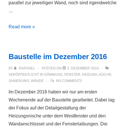
parallel zur jeweiligen Wand, noch sind irgendwelche
…
Baustelle
Read more »
im
Februar
2017
Baustelle im Dezember 2016
BY
RAPHAEL
POSTED ON
3. DEZEMBER 2016
VERÖFFENTLICHT IN
DÄMMUNG
,
FENSTER
,
HEIZUNG
,
KÜCHE
,
SANIERUNG
,
WÄNDE
NO COMMENTS
Im Dezember 2016 haben wir nur am ersten
Wochenende auf der Baustelle gearbeitet. Dabei lag
der Fokus auf der Detailgestaltung der
Heizungsnische unter dem Westfenster und den
Wandanschlüssel und der Fensterlaibungen. Die