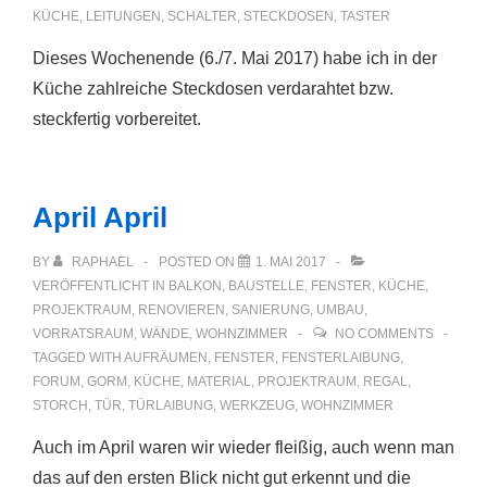
KÜCHE
,
LEITUNGEN
,
SCHALTER
,
STECKDOSEN
,
TASTER
Dieses Wochenende (6./7. Mai 2017) habe ich in der
Küche zahlreiche Steckdosen verdarahtet bzw.
steckfertig vorbereitet.
April April
BY
RAPHAEL
POSTED ON
1. MAI 2017
VERÖFFENTLICHT IN
BALKON
,
BAUSTELLE
,
FENSTER
,
KÜCHE
,
PROJEKTRAUM
,
RENOVIEREN
,
SANIERUNG
,
UMBAU
,
VORRATSRAUM
,
WÄNDE
,
WOHNZIMMER
NO COMMENTS
TAGGED WITH
AUFRÄUMEN
,
FENSTER
,
FENSTERLAIBUNG
,
FORUM
,
GORM
,
KÜCHE
,
MATERIAL
,
PROJEKTRAUM
,
REGAL
,
STORCH
,
TÜR
,
TÜRLAIBUNG
,
WERKZEUG
,
WOHNZIMMER
Auch im April waren wir wieder fleißig, auch wenn man
das auf den ersten Blick nicht gut erkennt und die