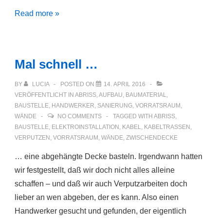
Waschraum
Read more »
verputzt
Mal schnell …
BY
LUCIA
POSTED ON
14. APRIL 2016
VERÖFFENTLICHT IN
ABRISS
,
AUFBAU
,
BAUMATERIAL
,
BAUSTELLE
,
HANDWERKER
,
SANIERUNG
,
VORRATSRAUM
,
WÄNDE
NO COMMENTS
TAGGED WITH
ABRISS
,
BAUSTELLE
,
ELEKTROINSTALLATION
,
KABEL
,
KABELTRASSEN
,
VERPUTZEN
,
VORRATSRAUM
,
WÄNDE
,
ZWISCHENDECKE
… eine abgehängte Decke basteln. Irgendwann hatten
wir festgestellt, daß wir doch nicht alles alleine
schaffen – und daß wir auch Verputzarbeiten doch
lieber an wen abgeben, der es kann. Also einen
Handwerker gesucht und gefunden, der eigentlich