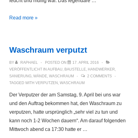
feucht und muffig war. Das legendäre …
Vorratskammer
Read more »
verputzt
und
neues
Waschraum verputzt
Fenster
eingebaut
BY
RAPHAEL
POSTED ON
17. APRIL 2016
VERÖFFENTLICHT IN
AUFBAU
,
BAUSTELLE
,
HANDWERKER
,
SANIERUNG
,
WÄNDE
,
WASCHRAUM
2 COMMENTS
TAGGED WITH
VERPUTZEN
,
WASCHRAUM
Der Verputzer der am Samstag, 9. April bei uns war
und den Auftrag bekommen hat, den Waschraum zu
verputzen, hatte ursprünglich „sehr viel zu tun und
kann noch 1-2 Wochen dauern“. Am darauf folgenden
Mittwoch abend ca 17:30 hatte er …