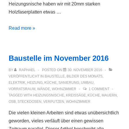
Heizungsnische haben wir mit 20mm starken
Holzfaserplatten etwas …
Baustelle
Read more »
im
Dezember
2016
Baustelle im November 2016
BY
RAPHAEL
POSTED ON
30. NOVEMBER 2016
VERÖFFENTLICHT IN
BAUSTELLE
,
BILDER DES MONATS
,
ELEKTRIK
,
HEIZUNG
,
KÜCHE
,
SANIERUNG
,
UMBAU
,
VORRATSRAUM
,
WÄNDE
,
WOHNZIMMER
1 COMMENT
TAGGED WITH
HEIZUNGSNISCHE
,
KREISSÄGE
,
KÜCHE
,
MAUERN
,
OSB
,
STECKDOSEN
,
VERPUTZEN
,
WOHNZIMMER
Die vielen kleinen Arbeiten sind etwas unübersichtlich
geworden, vieles verläuft über einen gewissen
Zeitraum parallel. Dieser Artikel beschreibt alle