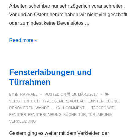
Arbeiten scheinbar nur sehr zögerlich voranschreiten.
Vor und an Ostern herum haben wir nicht viel geschafft
oder zumindest keine Beweisfotos …
April
Read more »
April
Fensterlaibungen und
Türrahmen
BY
RAPHAEL
POSTED ON
19. MÄRZ 2017
VERÖFFENTLICHT IN
ALLGEMEIN
,
AUFBAU
,
FENSTER
,
KÜCHE
,
RENOVIEREN
,
WÄNDE
1 COMMENT
TAGGED WITH
FENSTER
,
FENSTERLAIBUNG
,
KÜCHE
,
TÜR
,
TÜRLAIBUNG
,
VERKLEIDUNG
Gestern ging es weiter mit dem Verkleiden der