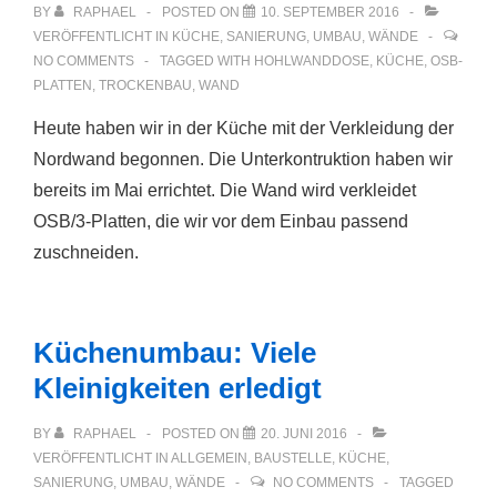
BY
RAPHAEL
POSTED ON
10. SEPTEMBER 2016
VERÖFFENTLICHT IN
KÜCHE
,
SANIERUNG
,
UMBAU
,
WÄNDE
NO COMMENTS
TAGGED WITH
HOHLWANDDOSE
,
KÜCHE
,
OSB-
PLATTEN
,
TROCKENBAU
,
WAND
Heute haben wir in der Küche mit der Verkleidung der
Nordwand begonnen. Die Unterkontruktion haben wir
bereits im Mai errichtet. Die Wand wird verkleidet
OSB/3-Platten, die wir vor dem Einbau passend
zuschneiden.
Küchenumbau: Viele
Kleinigkeiten erledigt
BY
RAPHAEL
POSTED ON
20. JUNI 2016
VERÖFFENTLICHT IN
ALLGEMEIN
,
BAUSTELLE
,
KÜCHE
,
SANIERUNG
,
UMBAU
,
WÄNDE
NO COMMENTS
TAGGED