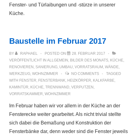
Fenster- und Türlaibungen und -stürze in unserer
Küche.
Baustelle im Februar 2017
BY
RAPHAEL
POSTED ON
28. FEBRUAR 2017
VERÖFFENTLICHT IN
ALLGEMEIN
,
BILDER DES MONATS
,
KÜCHE
,
RENOVIEREN
,
SANIERUNG
,
UMBAU
,
VORRATSRAUM
,
WÄNDE
,
WERKZEUG
,
WOHNZIMMER
NO COMMENTS
TAGGED
WITH
FENSTER
,
FENSTERBANK
,
HEIZKÖRPER
,
KALKFARBE
,
KAMINTÜR
,
KÜCHE
,
TRENNWAND
,
VERPUTZEN
,
VORRATSKAMMER
,
WOHNZIMMER
Im Februar haben wir vor allem in der Küche an der
Fensterecke weiter gearbeitet. Als nicht trivial stellte
sich dabei die Bemaßung und Konstruktion der
Fensterbänke dar, denn weder sind die Fenster jeweils