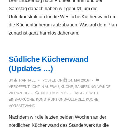
Den Brückentag nach Fronleichnahm und den
Samstag danach haben wir genutzt, um die
Unterkonstruktion für die Westliche Küchenwand um
die Küchentür herum aufzubauen. Was auf dem Plan
zunächst ganz harmlos daherkam,
Südliche Küchenwand
(Updates …)
BY
RAPHAEL
POSTED ON
14. MAI 2016
VERÖFFENTLICHT IN
AUFBAU
,
KÜCHE
,
SANIERUNG
,
WÄNDE
,
WERKZEUG
NO COMMENTS
TAGGED WITH
EINBAUKÜCHE
,
KONSTRUKTIONSVOLLHOLZ
,
KÜCHE
,
VORSATZWAND
Nachdem wir die letzten beiden Wochen an der
nördlichen Küchenwand das Ständerwerk für die