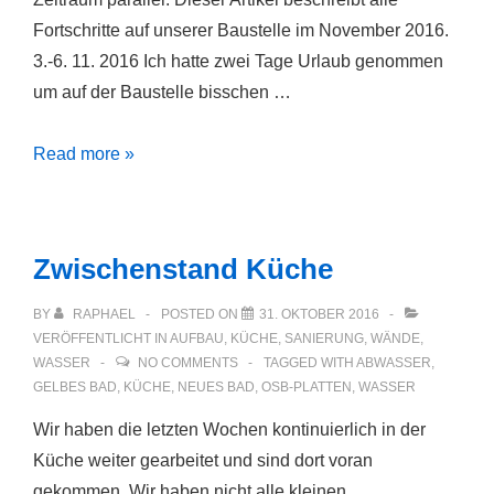
Fortschritte auf unserer Baustelle im November 2016.
3.-6. 11. 2016 Ich hatte zwei Tage Urlaub genommen
um auf der Baustelle bisschen …
Baustelle
Read more »
im
November
2016
Zwischenstand Küche
BY
RAPHAEL
POSTED ON
31. OKTOBER 2016
VERÖFFENTLICHT IN
AUFBAU
,
KÜCHE
,
SANIERUNG
,
WÄNDE
,
WASSER
NO COMMENTS
TAGGED WITH
ABWASSER
,
GELBES BAD
,
KÜCHE
,
NEUES BAD
,
OSB-PLATTEN
,
WASSER
Wir haben die letzten Wochen kontinuierlich in der
Küche weiter gearbeitet und sind dort voran
gekommen. Wir haben nicht alle kleinen