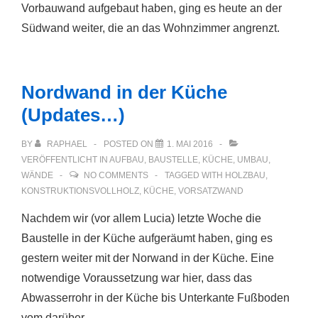
Vorbauwand aufgebaut haben, ging es heute an der
Südwand weiter, die an das Wohnzimmer angrenzt.
Nordwand in der Küche
(Updates…)
BY
RAPHAEL
POSTED ON
1. MAI 2016
VERÖFFENTLICHT IN
AUFBAU
,
BAUSTELLE
,
KÜCHE
,
UMBAU
,
WÄNDE
NO COMMENTS
TAGGED WITH
HOLZBAU
,
KONSTRUKTIONSVOLLHOLZ
,
KÜCHE
,
VORSATZWAND
Nachdem wir (vor allem Lucia) letzte Woche die
Baustelle in der Küche aufgeräumt haben, ging es
gestern weiter mit der Norwand in der Küche. Eine
notwendige Voraussetzung war hier, dass das
Abwasserrohr in der Küche bis Unterkante Fußboden
vom darüber …