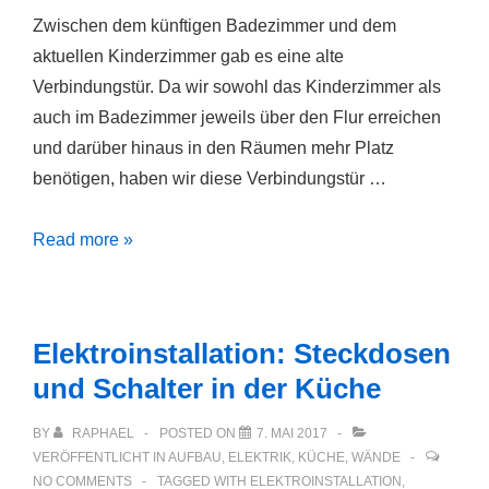
Zwischen dem künftigen Badezimmer und dem
aktuellen Kinderzimmer gab es eine alte
Verbindungstür. Da wir sowohl das Kinderzimmer als
auch im Badezimmer jeweils über den Flur erreichen
und darüber hinaus in den Räumen mehr Platz
benötigen, haben wir diese Verbindungstür …
Verbindungstür
Read more »
Kinderzimmer
/
neues
Elektroinstallation: Steckdosen
Bad
und Schalter in der Küche
zugemauert
BY
RAPHAEL
POSTED ON
7. MAI 2017
VERÖFFENTLICHT IN
AUFBAU
,
ELEKTRIK
,
KÜCHE
,
WÄNDE
NO COMMENTS
TAGGED WITH
ELEKTROINSTALLATION
,