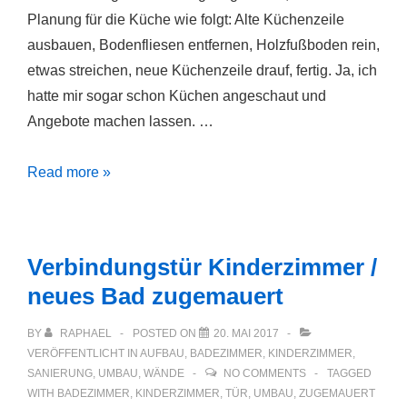
Planung für die Küche wie folgt: Alte Küchenzeile
ausbauen, Bodenfliesen entfernen, Holzfußboden rein,
etwas streichen, neue Küchenzeile drauf, fertig. Ja, ich
hatte mir sogar schon Küchen angeschaut und
Angebote machen lassen. …
1000
Read more »
Tage
Küchen-
Baustelle
Verbindungstür Kinderzimmer /
neues Bad zugemauert
BY
RAPHAEL
POSTED ON
20. MAI 2017
VERÖFFENTLICHT IN
AUFBAU
,
BADEZIMMER
,
KINDERZIMMER
,
SANIERUNG
,
UMBAU
,
WÄNDE
NO COMMENTS
TAGGED
WITH
BADEZIMMER
,
KINDERZIMMER
,
TÜR
,
UMBAU
,
ZUGEMAUERT