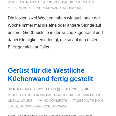
WITH
ELEKTROINSTALLATION
,
HOLZBAU
,
KÜCHE
,
MAUER
,
MESSEN
,
MÖRTEL
,
VORSATZWAND
,
WELLROHRE
Die letzten zwei Wochen haben wir auch unter der
Woche immer mal die eine oder andere Stunde auf
unserer Großbaustelle in der Küche zugebracht und
dabei Kleinigkeiten erledigt, die so auf den ersten
Blick gar nicht auffallen.
Gerüst für die Westliche
Küchenwand fertig gestellt
BY
RAPHAEL
POSTED ON
28. MAI 2016
VERÖFFENTLICHT IN
AUFBAU
,
FENSTER
,
KÜCHE
,
SANIERUNG
,
UMBAU
,
WÄNDE
NO COMMENTS
TAGGED WITH
HOLZ
,
KÜCHE
,
TROCKENBAU
,
VORSATZWAND