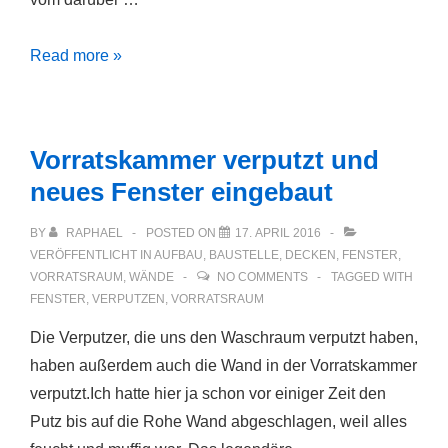
Nordwand
Read more »
in
der
Küche
Vorratskammer verputzt und
(Updates…)
neues Fenster eingebaut
BY
RAPHAEL
POSTED ON
17. APRIL 2016
VERÖFFENTLICHT IN
AUFBAU
,
BAUSTELLE
,
DECKEN
,
FENSTER
,
VORRATSRAUM
,
WÄNDE
NO COMMENTS
TAGGED WITH
FENSTER
,
VERPUTZEN
,
VORRATSRAUM
Die Verputzer, die uns den Waschraum verputzt haben,
haben außerdem auch die Wand in der Vorratskammer
verputzt.Ich hatte hier ja schon vor einiger Zeit den
Putz bis auf die Rohe Wand abgeschlagen, weil alles