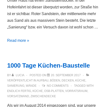
Unser Haus hat einen Sandsteinsockel. In der
Hofeinfahrt ist dieser überputzt worden, zur Straße hin
ist er sichtbar. Roter Sandstein, der mittlerweile mehr
aus Sand als aus massivem Stein besteht. Die letzte
„Sanierung“ bzw. ein Versuch davon ist wohl schon …
Sandsteinsockel
Read more »
1000 Tage Küchen-Baustelle
BY
LUCIA
POSTED ON
20. SEPTEMBER 2017
VERÖFFENTLICHT IN
AUFBAU
,
BÖDEN
,
DECKEN
,
KÜCHE
,
SANIERUNG
,
WÄNDE
NO COMMENTS
TAGGED WITH
ENDLICH FERTIG
,
KÜCHE
,
OSB-PLATTEN
,
VORRATSRAUM
,
VORSATZWAND
,
ZWISCHENDECKE
Als wir im August 2014 eingezogen sind, war unsere