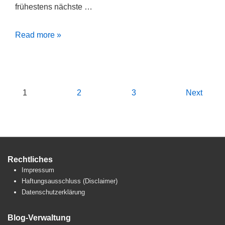
frühestens nächste …
Mal
Read more »
schnell
…
Seitennummerierung
1
2
3
Next
der
Beiträge
Rechtliches
Impressum
Haftungsausschluss (Disclaimer)
Datenschutzerklärung
Blog-Verwaltung