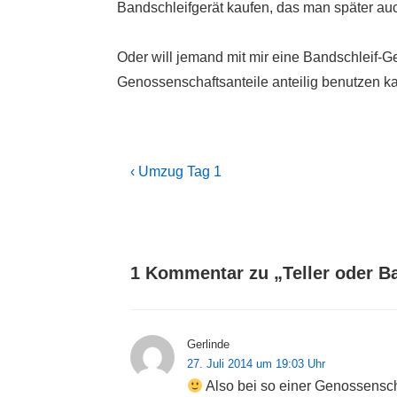
Bandschleifgerät kaufen, das man später au
Oder will jemand mit mir eine Bandschleif-
Genossenschaftsanteile anteilig benutzen 
Beitragsnavigation
Previous
‹ Umzug Tag 1
Post
is
1 Kommentar zu „
Teller oder 
Gerlinde
27. Juli 2014 um 19:03 Uhr
Also bei so einer Genossenscha