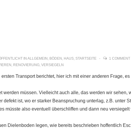
ion
FFENTLICHT IN
ALLGEMEIN
,
BÖDEN
,
HAUS
,
STARTSEITE
1 COMMENT
IEREN
,
RENOVIERUNG
,
VERSIEGELN
ersten Transport berichtet, hier ich mit einer anderen Frage, 
tet werden müssen. Vielleicht auch alle, das werden wir sehen,
 defekt ist, wo er starker Beanspruchung unterlag, z.B. unter S
s müsste also eventuell überschliffen und dann neu versiegelt
uen Dielenboden legen, wie bereits beschrieben hoffentlich Es