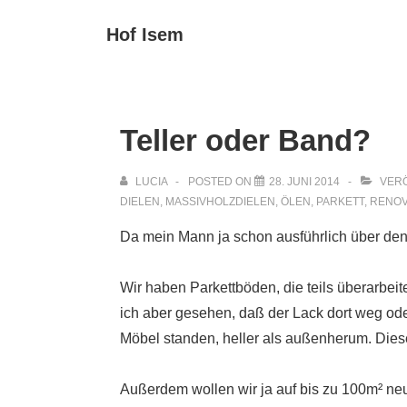
↓
Main
Hof Isem
Zum
Navigat
Inhalt
Teller oder Band?
LUCIA
POSTED ON
28. JUNI 2014
VERÖ
DIELEN
,
MASSIVHOLZDIELEN
,
ÖLEN
,
PARKETT
,
RENOV
Da mein Mann ja schon ausführlich über den 
Wir haben Parkettböden, die teils überarbei
ich aber gesehen, daß der Lack dort weg oder
Möbel standen, heller als außenherum. Diese
Außerdem wollen wir ja auf bis zu 100m² ne