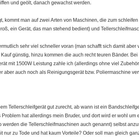
iffen und geölt, danach gewachst werden.
t, kommt man auf zwei Arten von Maschinen, die zum schleifen
roß, ein Gerät, das man stehend bedient) und Tellerschleifmas
utlich sehr viel schneller voran (man schafft sich damit aber v
m Kauf günstig, hinzu kommen die auch recht teuren Bänder. Be
erät mit 1500W Leistung zahle ich (allerdings ohne viel Zubehör)
er aber auch noch als Reinigungsgerät bzw. Poliermaschine ve
 Tellerschleifgerät gut zurecht, ab wann ist ein Bandschleifg
 Problem hat allerdings mein Bruder, und dort wird er wohl um
o werden die Tellerschleifmaschinen auch genannt) selbst anzu
t nur zu Tode und hat kaum Vorteile? Oder soll man gleich gan