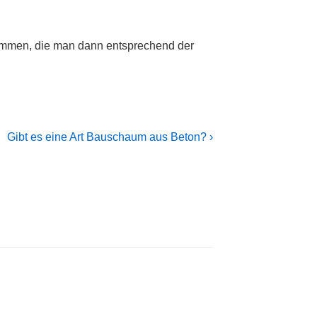
sammen, die man dann entsprechend der
Next
Gibt es eine Art Bauschaum aus Beton? ›
Post
is