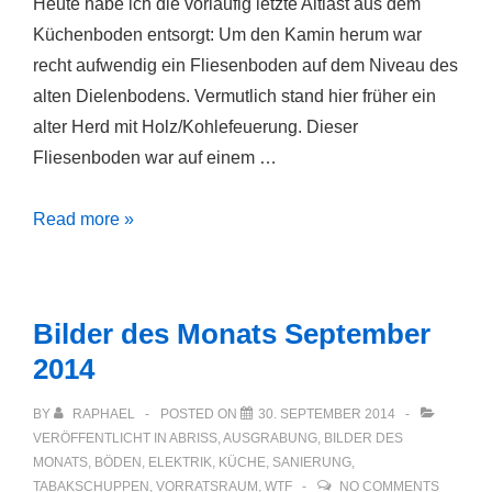
Heute habe ich die vorläufig letzte Altlast aus dem
Küchenboden entsorgt: Um den Kamin herum war
recht aufwendig ein Fliesenboden auf dem Niveau des
alten Dielenbodens. Vermutlich stand hier früher ein
alter Herd mit Holz/Kohlefeuerung. Dieser
Fliesenboden war auf einem …
Küchenboden
Read more »
jetzt
ohne
Altlasten
Bilder des Monats September
2014
BY
RAPHAEL
POSTED ON
30. SEPTEMBER 2014
VERÖFFENTLICHT IN
ABRISS
,
AUSGRABUNG
,
BILDER DES
MONATS
,
BÖDEN
,
ELEKTRIK
,
KÜCHE
,
SANIERUNG
,
TABAKSCHUPPEN
,
VORRATSRAUM
,
WTF
NO COMMENTS