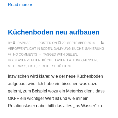
Die
Read more »
Mauer
muss
weg!
Küchenboden neu aufbauen
BY
RAPHAEL
POSTED ON
29. SEPTEMBER 2014
VERÖFFENTLICHT IN
BÖDEN
,
DÄMMUNG
,
KÜCHE
,
SANIERUNG
NO COMMENTS
TAGGED WITH
DIELEN
,
HOLZFASERPLATTEN
,
KÜCHE
,
LASER
,
LATTUNG
,
MESSEN
,
METERRISS
,
OKFF
,
PERLITE
,
SCHÜTTUNG
Inzwischen wird klarer, wie der neue Küchenboden
aufgebaut wird. Ich habe ein bisschen was dazu
gelernt, zum Beispiel wozu ein Meterriss dient, dass
OKFF ein wichtiger Wert ist und wie mir ein
Rotationslaser dabei hilft das alles „ins Wasser“ zu …