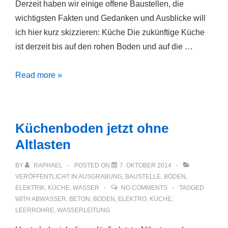
Derzeit haben wir einige offene Baustellen, die
wichtigsten Fakten und Gedanken und Ausblicke will
ich hier kurz skizzieren: Küche Die zukünftige Küche
ist derzeit bis auf den rohen Boden und auf die …
Aktueller
Read more »
Stand
Küchenboden jetzt ohne
Altlasten
BY
RAPHAEL
POSTED ON
7. OKTOBER 2014
VERÖFFENTLICHT IN
AUSGRABUNG
,
BAUSTELLE
,
BÖDEN
,
ELEKTRIK
,
KÜCHE
,
WASSER
NO COMMENTS
TAGGED
WITH
ABWASSER
,
BETON
,
BODEN
,
ELEKTRO
,
KÜCHE
,
LEERROHRE
,
WASSERLEITUNG