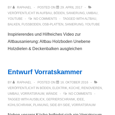
BY
RAPHAEL
POSTED ON
29. APRIL 2017
VERÖFFENTLICHT IN
AUFBAU
,
BÖDEN
,
SANIERUNG
,
UMBAU
,
YOUTUBE
NO COMMENTS
TAGGED WITH
ALTBAU
,
BALKEN
,
FUSSBODEN
,
OSB-PLATTEN
,
SANIERUNG
,
YOUTUBE
Inspirierendes und Hilfreiches Video zur
Altbausanierung: Altbau Holzboden Unebene
Holzdielen & Deckenbalken ausgleichen
Entwurf Vorratskammer
BY
RAPHAEL
POSTED ON
16. OKTOBER 2016
VERÖFFENTLICHT IN
BÖDEN
,
ELEKTRIK
,
KÜCHE
,
RENOVIEREN
,
UMBAU
,
VORRATSRAUM
,
WÄNDE
NO COMMENTS
TAGGED WITH
AUSBLICK
,
GEFRIERSCHRANK
,
IDEE
,
KÜHLSCHRANK
,
PLANUNG
,
SIDE-BY-SIDE
,
VORRATSRAUM
Neben unserer Küche befindet sich ein Vorratsraum,