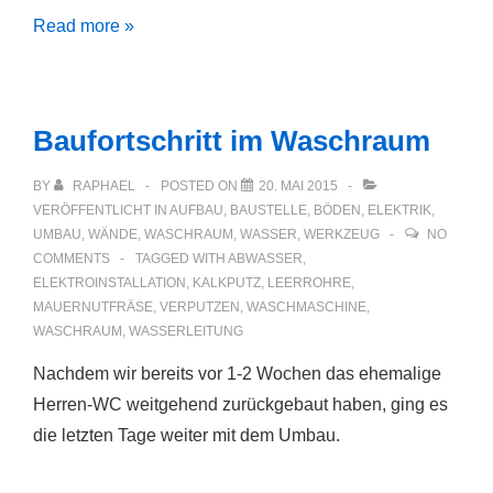
Elektroinstallation
Read more »
im
EG
und
Baufortschritt im Waschraum
Küchenfußboden
BY
RAPHAEL
POSTED ON
20. MAI 2015
VERÖFFENTLICHT IN
AUFBAU
,
BAUSTELLE
,
BÖDEN
,
ELEKTRIK
,
UMBAU
,
WÄNDE
,
WASCHRAUM
,
WASSER
,
WERKZEUG
NO
COMMENTS
TAGGED WITH
ABWASSER
,
ELEKTROINSTALLATION
,
KALKPUTZ
,
LEERROHRE
,
MAUERNUTFRÄSE
,
VERPUTZEN
,
WASCHMASCHINE
,
WASCHRAUM
,
WASSERLEITUNG
Nachdem wir bereits vor 1-2 Wochen das ehemalige
Herren-WC weitgehend zurückgebaut haben, ging es
die letzten Tage weiter mit dem Umbau.