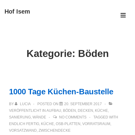
↓
Hof Isem
Zum
ME
Inhalt
Main
Navigation
Kategorie:
Böden
1000 Tage Küchen-Baustelle
BY
LUCIA
POSTED ON
20. SEPTEMBER 2017
VERÖFFENTLICHT IN
AUFBAU
,
BÖDEN
,
DECKEN
,
KÜCHE
,
SANIERUNG
,
WÄNDE
NO COMMENTS
TAGGED WITH
ENDLICH FERTIG
,
KÜCHE
,
OSB-PLATTEN
,
VORRATSRAUM
,
VORSATZWAND
,
ZWISCHENDECKE