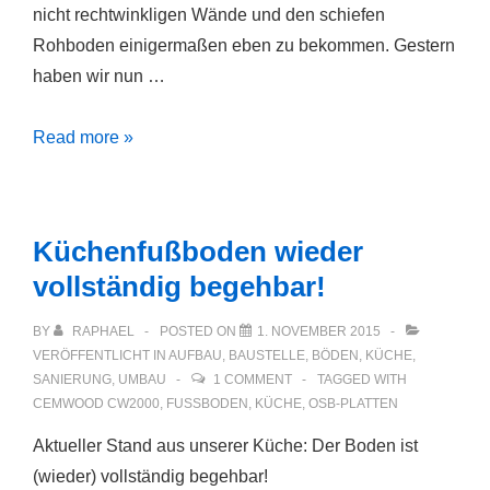
nicht rechtwinkligen Wände und den schiefen
Rohboden einigermaßen eben zu bekommen. Gestern
haben wir nun …
Vorratskammer
Read more »
begehbar
Küchenfußboden wieder
vollständig begehbar!
BY
RAPHAEL
POSTED ON
1. NOVEMBER 2015
VERÖFFENTLICHT IN
AUFBAU
,
BAUSTELLE
,
BÖDEN
,
KÜCHE
,
SANIERUNG
,
UMBAU
1 COMMENT
TAGGED WITH
CEMWOOD CW2000
,
FUSSBODEN
,
KÜCHE
,
OSB-PLATTEN
Aktueller Stand aus unserer Küche: Der Boden ist
(wieder) vollständig begehbar!