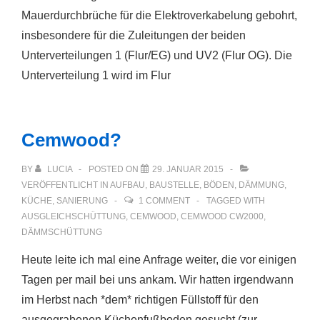
Mauerdurchbrüche für die Elektroverkabelung gebohrt,
insbesondere für die Zuleitungen der beiden
Unterverteilungen 1 (Flur/EG) und UV2 (Flur OG). Die
Unterverteilung 1 wird im Flur
Cemwood?
BY
LUCIA
POSTED ON
29. JANUAR 2015
VERÖFFENTLICHT IN
AUFBAU
,
BAUSTELLE
,
BÖDEN
,
DÄMMUNG
,
KÜCHE
,
SANIERUNG
1 COMMENT
TAGGED WITH
AUSGLEICHSCHÜTTUNG
,
CEMWOOD
,
CEMWOOD CW2000
,
DÄMMSCHÜTTUNG
Heute leite ich mal eine Anfrage weiter, die vor einigen
Tagen per mail bei uns ankam. Wir hatten irgendwann
im Herbst nach *dem* richtigen Füllstoff für den
ausgegrabenen Küchenfußboden gesucht (zur