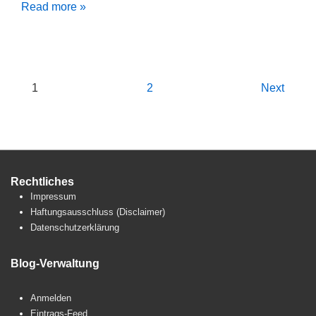
Küchenboden
Read more »
neu
aufbauen
Seitennummerierung
1
2
Next
der
Beiträge
Rechtliches
Impressum
Haftungsausschluss (Disclaimer)
Datenschutzerklärung
Blog-Verwaltung
Anmelden
Eintrags-Feed