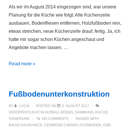
Als wir im August 2014 eingezogen sind, war unsere
Planung für die Küche wie folgt: Alte Küchenzeile
ausbauen, Bodenfliesen entfernen, Holzfußboden rein,
etwas streichen, neue Küchenzeile drauf, fertig. Ja, ich
hatte mir sogar schon Küchen angeschaut und
Angebote machen lassen. …
1000
Read more »
Tage
Küchen-
Baustelle
Fußbodenunterkonstruktion
BY
LUCIA
POSTED ON
6. AUGUST 2017
VERÖFFENTLICHT IN
AUFBAU
,
BÖDEN
,
DÄMMUNG
,
KÜCHE
,
SANIERUNG
NO COMMENTS
TAGGED WITH
BAUSCHAUM-HACK
,
CEMWOOD CW2000
,
FUSSBODEN
,
OSB-