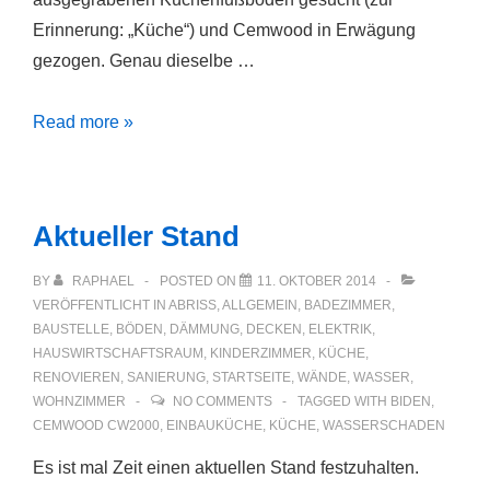
Erinnerung: „Küche“) und Cemwood in Erwägung
gezogen. Genau dieselbe …
Cemwood?
Read more »
Aktueller Stand
BY
RAPHAEL
POSTED ON
11. OKTOBER 2014
VERÖFFENTLICHT IN
ABRISS
,
ALLGEMEIN
,
BADEZIMMER
,
BAUSTELLE
,
BÖDEN
,
DÄMMUNG
,
DECKEN
,
ELEKTRIK
,
HAUSWIRTSCHAFTSRAUM
,
KINDERZIMMER
,
KÜCHE
,
RENOVIEREN
,
SANIERUNG
,
STARTSEITE
,
WÄNDE
,
WASSER
,
WOHNZIMMER
NO COMMENTS
TAGGED WITH
BIDEN
,
CEMWOOD CW2000
,
EINBAUKÜCHE
,
KÜCHE
,
WASSERSCHADEN
Es ist mal Zeit einen aktuellen Stand festzuhalten.