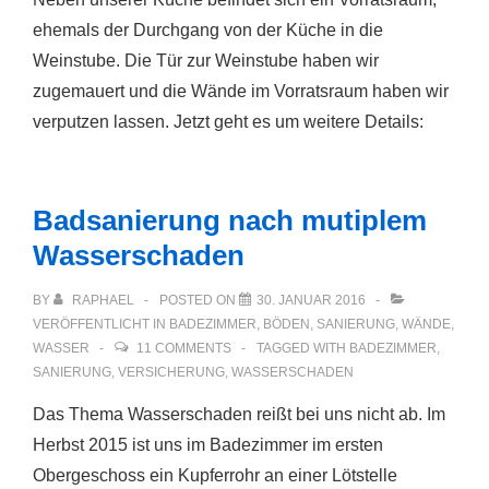
ehemals der Durchgang von der Küche in die
Weinstube. Die Tür zur Weinstube haben wir
zugemauert und die Wände im Vorratsraum haben wir
verputzen lassen. Jetzt geht es um weitere Details:
Badsanierung nach mutiplem
Wasserschaden
BY
RAPHAEL
POSTED ON
30. JANUAR 2016
VERÖFFENTLICHT IN
BADEZIMMER
,
BÖDEN
,
SANIERUNG
,
WÄNDE
,
WASSER
11 COMMENTS
TAGGED WITH
BADEZIMMER
,
SANIERUNG
,
VERSICHERUNG
,
WASSERSCHADEN
Das Thema Wasserschaden reißt bei uns nicht ab. Im
Herbst 2015 ist uns im Badezimmer im ersten
Obergeschoss ein Kupferrohr an einer Lötstelle