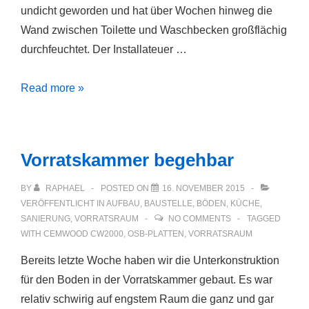
undicht geworden und hat über Wochen hinweg die
Wand zwischen Toilette und Waschbecken großflächig
durchfeuchtet. Der Installateuer …
Badsanierung
Read more »
nach
mutiplem
Wasserschaden
Vorratskammer begehbar
BY
RAPHAEL
POSTED ON
16. NOVEMBER 2015
VERÖFFENTLICHT IN
AUFBAU
,
BAUSTELLE
,
BÖDEN
,
KÜCHE
,
SANIERUNG
,
VORRATSRAUM
NO COMMENTS
TAGGED
WITH
CEMWOOD CW2000
,
OSB-PLATTEN
,
VORRATSRAUM
Bereits letzte Woche haben wir die Unterkonstruktion
für den Boden in der Vorratskammer gebaut. Es war
relativ schwirig auf engstem Raum die ganz und gar