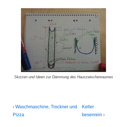
Skizzen und Ideen zur Dämmung des Hauszwischenraumes
Beitragsnavigation
Previous
Next
‹ Waschmaschine, Trockner und
Keller
Post
Post
Pizza
besenrein ›
is
is