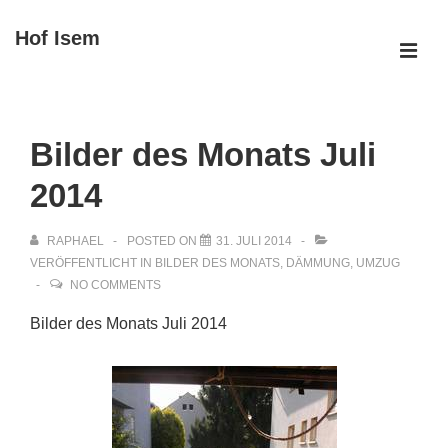
↓
Hof Isem
Zum
ME
Inhalt
Main
Navigation
Bilder des Monats Juli
2014
RAPHAEL
POSTED ON
31. JULI 2014
VERÖFFENTLICHT IN
BILDER DES MONATS
,
DÄMMUNG
,
UMZUG
NO COMMENTS
Bilder des Monats Juli 2014