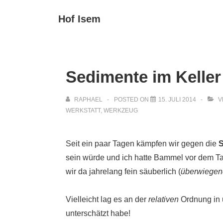
↓
Main
Hof Isem
Zum
Navigat
Inhalt
Sedimente im Keller
RAPHAEL
POSTED ON
15. JULI 2014
V
WERKSTATT
,
WERKZEUG
Seit ein paar Tagen kämpfen wir gegen die
S
sein würde und ich hatte Bammel vor dem Ta
wir da jahrelang fein säuberlich (
überwiegen
Vielleicht lag es an der
relativen
Ordnung in 
unterschätzt habe!