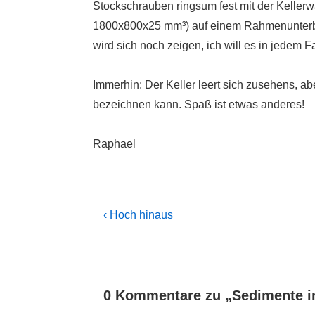
Stockschrauben ringsum fest mit der Kellerw
1800x800x25 mm³) auf einem Rahmenunterba
wird sich noch zeigen, ich will es in jedem F
Immerhin: Der Keller leert sich zusehens, ab
bezeichnen kann. Spaß ist etwas anderes!
Raphael
Beitragsnavigation
Previous
‹ Hoch hinaus
Post
is
0 Kommentare zu „
Sedimente i