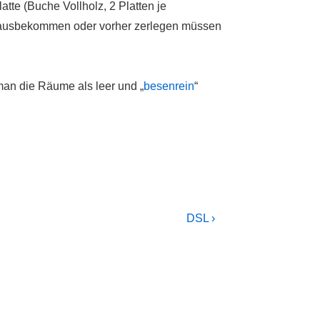
tte (Buche Vollholz, 2 Platten je
rausbekommen oder vorher zerlegen müssen
 man die Räume als leer und „
besenrein
“
Next
DSL ›
Post
is