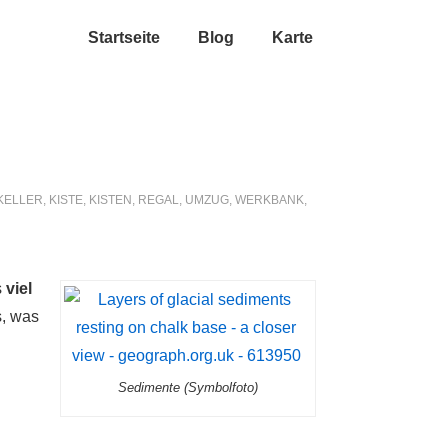
Startseite
Blog
Karte
KELLER
,
KISTE
,
KISTEN
,
REGAL
,
UMZUG
,
WERKBANK
,
s
viel
s, was
Sedimente (Symbolfoto)