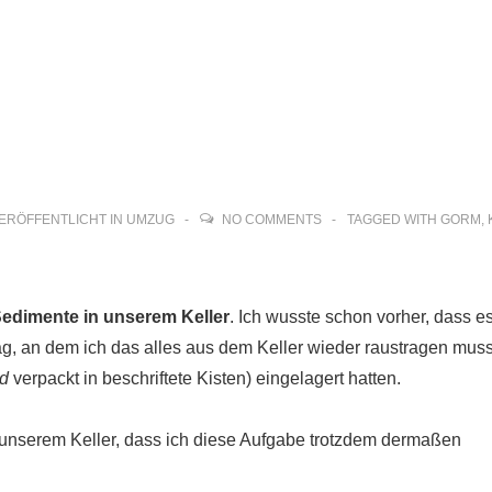
ion
ERÖFFENTLICHT IN
UMZUG
NO COMMENTS
TAGGED WITH
GORM
,
edimente in unserem Keller
. Ich wusste schon vorher, dass e
g, an dem ich das alles aus dem Keller wieder raustragen mus
d
verpackt in beschriftete Kisten) eingelagert hatten.
unserem Keller, dass ich diese Aufgabe trotzdem dermaßen