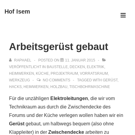
↓
Hof Isem
Zum
ME
Inhalt
Main
Navigation
Arbeitsgerüst gebaut
RAPHAEL
POSTED ON
11. JANUAR 2015
VERÖFFENTLICHT IN
BAUSTELLE
,
DECKEN
,
ELEKTRIK
,
HEIMWERKEN
,
KÜCHE
,
PROJEKTRAUM
,
VORRATSRAUM
,
WERKZEUG
NO COMMENTS
TAGGED WITH
GERÜST
,
HACKS
,
HEIMWERKEN
,
HOLZBAU
,
TISCHBOHRMASCHINE
Für die unzähligen
Elektroleitungen
, die wir vom
Technikraum aus durch die Zwischendecke des
Forums und der Küche verlegen wollen haben wir ein
Gerüst
gebaut, um halbwegs bequem (also ohne
Klappleiter) in der
Zwischendecke
arbeiten zu