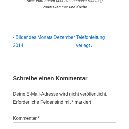
Blick vom Forum über die Laufbohle Richtung
Vorratskammer und Küche
Beitragsnavigation
Previous
Next
‹ Bilder des Monats Dezember
Telefonleitung
Post
Post
2014
verlegt ›
is
is
Schreibe einen Kommentar
Deine E-Mail-Adresse wird nicht veröffentlicht.
Erforderliche Felder sind mit
*
markiert
Kommentar
*