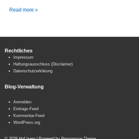
Arbeitsgerüst
Read more »
gebaut
Rechtliches
Impressum
Haftungsausschluss (Disclaimer)
Datenschutzerklärung
Blog-Verwaltung
Anmelden
Eintrags-Feed
Kommentar-Feed
WordPress.org
© 2026
Hof Isem
| Powered by
Responsive Theme