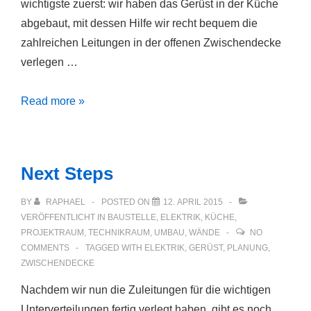
wichtigste zuerst: wir haben das Gerüst in der Küche
abgebaut, mit dessen Hilfe wir recht bequem die
zahlreichen Leitungen in der offenen Zwischendecke
verlegen …
Elektroinstallation
Read more »
im
EG
und
Next Steps
Küchenfußboden
BY
RAPHAEL
POSTED ON
12. APRIL 2015
VERÖFFENTLICHT IN
BAUSTELLE
,
ELEKTRIK
,
KÜCHE
,
PROJEKTRAUM
,
TECHNIKRAUM
,
UMBAU
,
WÄNDE
NO
COMMENTS
TAGGED WITH
ELEKTRIK
,
GERÜST
,
PLANUNG
,
ZWISCHENDECKE
Nachdem wir nun die Zuleitungen für die wichtigen
Unterverteilungen fertig verlegt haben, gibt es noch