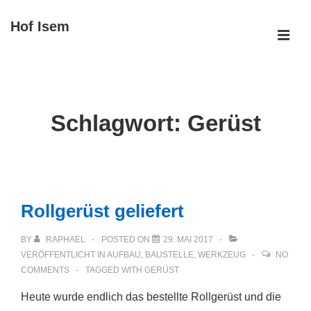
↓
Hof Isem
Zum
ME
Inhalt
Main
Navigation
Schlagwort:
Gerüst
Rollgerüst geliefert
BY
RAPHAEL
POSTED ON
29. MAI 2017
VERÖFFENTLICHT IN
AUFBAU
,
BAUSTELLE
,
WERKZEUG
NO
COMMENTS
TAGGED WITH
GERÜST
Heute wurde endlich das bestellte Rollgerüst und die