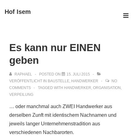
↓
Hof Isem
Zum
ME
Inhalt
Main
Navigation
Es kann nur EINEN
geben
RAPHAEL
POSTED ON
15. JULI 2015
VERÖFFENTLICHT IN
BAUSTELLE
,
HANDWERKER
NO
COMMENTS
TAGGED WITH
HANDWERKER
,
ORGANISATION
,
VERPEILUNG
… oder manchmal auch ZWEI Handwerker aus
derselben Zunft mit identischem Nachnamen und
jeweils langer Unternehmenstradition aus
verschiedenen Nachbarorten.