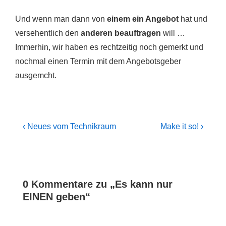
Und wenn man dann von
einem ein Angebot
hat und
versehentlich den
anderen beauftragen
will …
Immerhin, wir haben es rechtzeitig noch gemerkt und
nochmal einen Termin mit dem Angebotsgeber
ausgemcht.
Beitragsnavigation
Previous
Next
‹ Neues vom Technikraum
Make it so! ›
Post
Post
is
is
0 Kommentare zu „
Es kann nur
EINEN geben
“