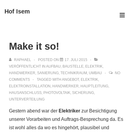
↓
Hof Isem
Zum
ME
Inhalt
Main
Navigation
Make it so!
RAPHAEL
POSTED ON
17. JULI 2015
VERÖFFENTLICHT IN
AUFBAU
,
BAUSTELLE
,
ELEKTRIK
,
HANDWERKER
,
SANIERUNG
,
TECHNIKRAUM
,
UMBAU
NO
COMMENTS
TAGGED WITH
ANGEBOT
,
ELEKTRIK
,
ELEKTROINSTALLATION
,
HANDWERKER
,
HAUPTLEITUNG
,
HAUSANSCHLUSS
,
PHOTOVOLTAIK
,
SICHERUNG
,
UNTERVERTEILUNG
Gestern abend war der
Elektriker
zur Besichtigung
unserer Vorarbeiten und Auftrags-Besprechung da. Es
ist wohl alles da wo es hingehört, plausibel und