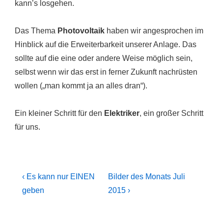
kann’s losgehen.
Das Thema
Photovoltaik
haben wir angesprochen im
Hinblick auf die Erweiterbarkeit unserer Anlage. Das
sollte auf die eine oder andere Weise möglich sein,
selbst wenn wir das erst in ferner Zukunft nachrüsten
wollen („man kommt ja an alles dran“).
Ein kleiner Schritt für den
Elektriker
, ein großer Schritt
für uns.
Beitragsnavigation
Previous
Next
‹ Es kann nur EINEN
Bilder des Monats Juli
Post
Post
geben
2015 ›
is
is