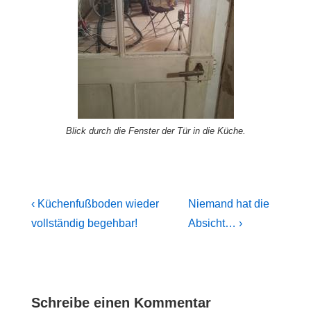
Blick durch die Fenster der Tür in die Küche.
Beitragsnavigation
Previous
Next
‹ Küchenfußboden wieder
Niemand hat die
Post
Post
vollständig begehbar!
Absicht… ›
is
is
Schreibe einen Kommentar