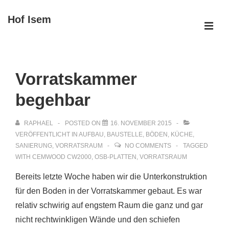
↓
Hof Isem
Zum
ME
Inhalt
Main
Navigation
Vorratskammer
begehbar
RAPHAEL
POSTED ON
16. NOVEMBER 2015
VERÖFFENTLICHT IN
AUFBAU
,
BAUSTELLE
,
BÖDEN
,
KÜCHE
,
SANIERUNG
,
VORRATSRAUM
NO COMMENTS
TAGGED
WITH
CEMWOOD CW2000
,
OSB-PLATTEN
,
VORRATSRAUM
Bereits letzte Woche haben wir die Unterkonstruktion
für den Boden in der Vorratskammer gebaut. Es war
relativ schwirig auf engstem Raum die ganz und gar
nicht rechtwinkligen Wände und den schiefen