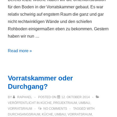
für den Boden in der Vorratskammer gebaut. Es war
relativ schwirig auf engstem Raum die ganz und gar
nicht rechtwinkligen Wände und den schiefen
Rohboden einigermaßen eben zu bekommen. Gestern
haben wir nun …
Vorratskammer
Read more »
begehbar
Vorratskammer oder
Durchgang?
BY
RAPHAEL
POSTED ON
12. OKTOBER 2014
VERÖFFENTLICHT IN
KÜCHE
,
PROJEKTRAUM
,
UMBAU
,
VORRATSRAUM
NO COMMENTS
TAGGED WITH
DURCHGANGSRAUM
,
KÜCHE
,
UMBAU
,
VORRATSRAUM
,