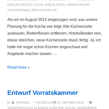
ENDLICH FERTIG
,
KÜCHE
,
OSB-PLATTEN
,
VORRATSRAUM
,
VORSATZWAND
,
ZWISCHENDECKE
Als wir im August 2014 eingezogen sind, war unsere
Planung für die Küche wie folgt: Alte Küchenzeile
ausbauen, Bodenfliesen entfernen, Holzfußboden rein,
etwas streichen, neue Küchenzeile drauf, fertig. Ja, ich
hatte mir sogar schon Küchen angeschaut und
Angebote machen lassen. …
1000
Read more »
Tage
Küchen-
Baustelle
Entwurf Vorratskammer
BY
RAPHAEL
POSTED ON
16. OKTOBER 2016
VERÖFFENTLICHT IN
BÖDEN
,
ELEKTRIK
,
KÜCHE
,
RENOVIEREN
,