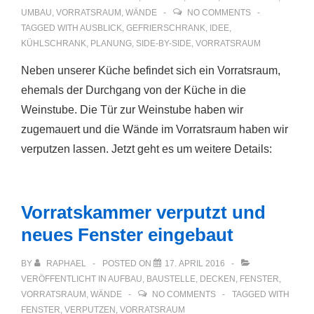
UMBAU
,
VORRATSRAUM
,
WÄNDE
NO COMMENTS
TAGGED WITH
AUSBLICK
,
GEFRIERSCHRANK
,
IDEE
,
KÜHLSCHRANK
,
PLANUNG
,
SIDE-BY-SIDE
,
VORRATSRAUM
Neben unserer Küche befindet sich ein Vorratsraum,
ehemals der Durchgang von der Küche in die
Weinstube. Die Tür zur Weinstube haben wir
zugemauert und die Wände im Vorratsraum haben wir
verputzen lassen. Jetzt geht es um weitere Details:
Vorratskammer verputzt und
neues Fenster eingebaut
BY
RAPHAEL
POSTED ON
17. APRIL 2016
VERÖFFENTLICHT IN
AUFBAU
,
BAUSTELLE
,
DECKEN
,
FENSTER
,
VORRATSRAUM
,
WÄNDE
NO COMMENTS
TAGGED WITH
FENSTER
,
VERPUTZEN
,
VORRATSRAUM