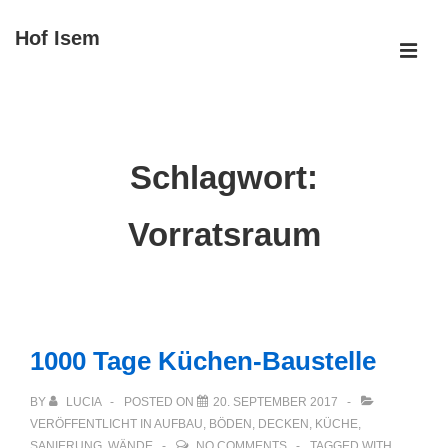
↓
Hof Isem
Zum
ME
Inhalt
Main
Navigation
Schlagwort:
Vorratsraum
1000 Tage Küchen-Baustelle
BY
LUCIA
POSTED ON
20. SEPTEMBER 2017
VERÖFFENTLICHT IN
AUFBAU
,
BÖDEN
,
DECKEN
,
KÜCHE
,
SANIERUNG
,
WÄNDE
NO COMMENTS
TAGGED WITH