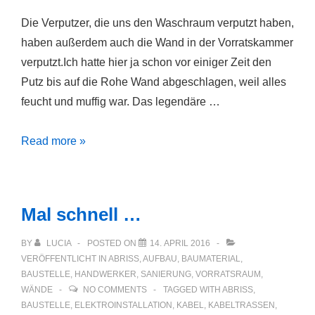
Die Verputzer, die uns den Waschraum verputzt haben,
haben außerdem auch die Wand in der Vorratskammer
verputzt.Ich hatte hier ja schon vor einiger Zeit den
Putz bis auf die Rohe Wand abgeschlagen, weil alles
feucht und muffig war. Das legendäre …
Vorratskammer
Read more »
verputzt
und
neues
Mal schnell …
Fenster
eingebaut
BY
LUCIA
POSTED ON
14. APRIL 2016
VERÖFFENTLICHT IN
ABRISS
,
AUFBAU
,
BAUMATERIAL
,
BAUSTELLE
,
HANDWERKER
,
SANIERUNG
,
VORRATSRAUM
,
WÄNDE
NO COMMENTS
TAGGED WITH
ABRISS
,
BAUSTELLE
,
ELEKTROINSTALLATION
,
KABEL
,
KABELTRASSEN
,