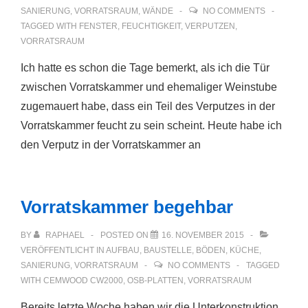
SANIERUNG
,
VORRATSRAUM
,
WÄNDE
NO COMMENTS
TAGGED WITH
FENSTER
,
FEUCHTIGKEIT
,
VERPUTZEN
,
VORRATSRAUM
Ich hatte es schon die Tage bemerkt, als ich die Tür
zwischen Vorratskammer und ehemaliger Weinstube
zugemauert habe, dass ein Teil des Verputzes in der
Vorratskammer feucht zu sein scheint. Heute habe ich
den Verputz in der Vorratskammer an
Vorratskammer begehbar
BY
RAPHAEL
POSTED ON
16. NOVEMBER 2015
VERÖFFENTLICHT IN
AUFBAU
,
BAUSTELLE
,
BÖDEN
,
KÜCHE
,
SANIERUNG
,
VORRATSRAUM
NO COMMENTS
TAGGED
WITH
CEMWOOD CW2000
,
OSB-PLATTEN
,
VORRATSRAUM
Bereits letzte Woche haben wir die Unterkonstruktion