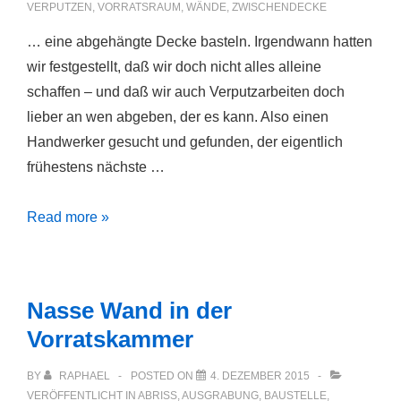
VERPUTZEN
,
VORRATSRAUM
,
WÄNDE
,
ZWISCHENDECKE
… eine abgehängte Decke basteln. Irgendwann hatten
wir festgestellt, daß wir doch nicht alles alleine
schaffen – und daß wir auch Verputzarbeiten doch
lieber an wen abgeben, der es kann. Also einen
Handwerker gesucht und gefunden, der eigentlich
frühestens nächste …
Mal
Read more »
schnell
…
Nasse Wand in der
Vorratskammer
BY
RAPHAEL
POSTED ON
4. DEZEMBER 2015
VERÖFFENTLICHT IN
ABRISS
,
AUSGRABUNG
,
BAUSTELLE
,