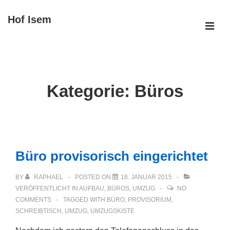
↓
Hof Isem
Zum
ME
Inhalt
Main
Navigation
Kategorie:
Büros
Büro provisorisch eingerichtet
BY
RAPHAEL
POSTED ON
18. JANUAR 2015
VERÖFFENTLICHT IN
AUFBAU
,
BÜROS
,
UMZUG
NO
COMMENTS
TAGGED WITH
BÜRO
,
PROVISORIUM
,
SCHREIBTISCH
,
UMZUG
,
UMZUGSKISTE