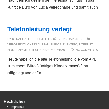
Nachdem ich gestern den Telefonanschluss in das
künftige Büro von Lucia verlegt habe und damit auch
Telefonleitung verlegt
BY
RAPHAEL
POSTED ON
17. JANUAR 2015
VERÖFFENTLICHT IN
AUFBAU
,
BÜROS
,
ELEKTRIK
,
INTERNET
,
KINDERZIMMER
,
TECHNIKRAUM
,
UMBAU
NO COMMENTS
Heute habe ich die alte Telefonleitung, die vom APL
zum ehem. Büro (künftiges Kinderzimmer) führt
stillgelegt und dafür
Rechtliches
Impressum