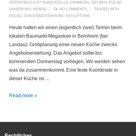
VERÖFFENTLICHT IN
BAUSTELLE
,
DÄMMUNG
,
DECKEN
,
KÜCHE
,
SANIERUNG
,
WÄNDE
NO COMMENTS
TAGGED WITH
DECKE
,
DUNSTABZUGSHAUBE
,
ENTLÜFTUNG
Heute hatten wir einen (eigentlich zwei) Termin beim
lokalen Baumarkt-Megastore in Bornheim (bei
Landau): Grobplanung einer neuen Küche zwecks
Angebotserstellung. Das Angebot sollte bis
kommenden Donnerstag vorliegen. Wir werden sehen
was da zusammenkommt. Eine feste Koordinate in
dieser Küche ist …
Küchenplanung
Read more »
mit
Hornbach
(Teil
1)
Rechtliches