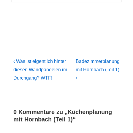
Beitragsnavigation
Previous
Next
‹ Was ist eigentlich hinter
Badezimmerplanung
Post
Post
diesen Wandpaneelen im
mit Hornbach (Teil 1)
is
is
Durchgang? WTF!
›
0 Kommentare zu „
Küchenplanung
mit Hornbach (Teil 1)
“