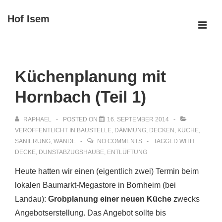
↓
Hof Isem
Zum
ME
Inhalt
Main
Navigation
Küchenplanung mit
Hornbach (Teil 1)
RAPHAEL
POSTED ON
16. SEPTEMBER 2014
VERÖFFENTLICHT IN
BAUSTELLE
,
DÄMMUNG
,
DECKEN
,
KÜCHE
,
SANIERUNG
,
WÄNDE
NO COMMENTS
TAGGED WITH
DECKE
,
DUNSTABZUGSHAUBE
,
ENTLÜFTUNG
Heute hatten wir einen (eigentlich zwei) Termin beim
lokalen Baumarkt-Megastore in Bornheim (bei
Landau):
Grobplanung einer neuen Küche
zwecks
Angebotserstellung. Das Angebot sollte bis