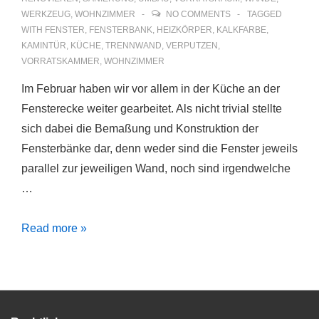
WERKZEUG
,
WOHNZIMMER
NO COMMENTS
TAGGED
WITH
FENSTER
,
FENSTERBANK
,
HEIZKÖRPER
,
KALKFARBE
,
KAMINTÜR
,
KÜCHE
,
TRENNWAND
,
VERPUTZEN
,
VORRATSKAMMER
,
WOHNZIMMER
Im Februar haben wir vor allem in der Küche an der
Fensterecke weiter gearbeitet. Als nicht trivial stellte
sich dabei die Bemaßung und Konstruktion der
Fensterbänke dar, denn weder sind die Fenster jeweils
parallel zur jeweiligen Wand, noch sind irgendwelche
…
Baustelle
Read more »
im
Februar
2017