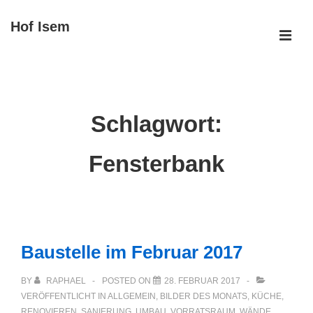
↓
Hof Isem
Zum
ME
Inhalt
Main
Navigation
Schlagwort:
Fensterbank
Baustelle im Februar 2017
BY
RAPHAEL
POSTED ON
28. FEBRUAR 2017
VERÖFFENTLICHT IN
ALLGEMEIN
,
BILDER DES MONATS
,
KÜCHE
,
RENOVIEREN
,
SANIERUNG
,
UMBAU
,
VORRATSRAUM
,
WÄNDE
,