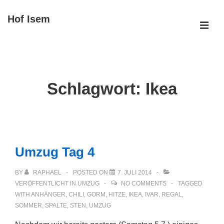
↓
Hof Isem
Zum
ME
Inhalt
Main
Navigation
Schlagwort:
Ikea
Umzug Tag 4
BY
RAPHAEL
POSTED ON
7. JULI 2014
VERÖFFENTLICHT IN
UMZUG
NO COMMENTS
TAGGED
WITH
ANHÄNGER
,
CHILI
,
GORM
,
HITZE
,
IKEA
,
IVAR
,
REGAL
,
SOMMER
,
SPALTE
,
STEN
,
UMZUG