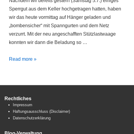
Nachdem wir bereits gestern (Samstag 5.7.) einiges
Sperrgut aus dem Keller hochgetragen hatten, haben
wir das heute vormittag auf Hänger geladen und
„bombensicher“ mit Spanngurten und dem Netz
verzurrt. Mit der neu angeschafften Stützlastwaage
konnten wir dann die Beladung so …
Umzug
Read more »
Tag
4
Rechtliches
Impressum
Haftungsausschluss (Disclaimer)
Datenschutzerklärung
Blog-Verwaltung