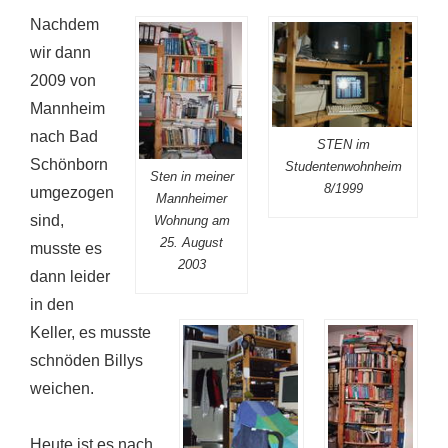
Nachdem
wir dann
2009 von
Mannheim
nach Bad
STEN im
Schönborn
Studentenwohnheim
Sten in meiner
8/1999
umgezogen
Mannheimer
sind,
Wohnung am
25. August
musste es
2003
dann leider
in den
Keller, es musste
schnöden Billys
weichen.
Heute ist es nach