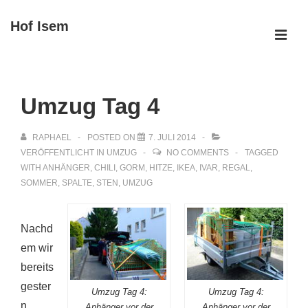
↓
Hof Isem
Zum
ME
Inhalt
Main
Navigation
Umzug Tag 4
RAPHAEL
POSTED ON
7. JULI 2014
VERÖFFENTLICHT IN
UMZUG
NO COMMENTS
TAGGED
WITH
ANHÄNGER
,
CHILI
,
GORM
,
HITZE
,
IKEA
,
IVAR
,
REGAL
,
SOMMER
,
SPALTE
,
STEN
,
UMZUG
Nachd
em wir
bereits
gester
Umzug Tag 4:
Umzug Tag 4:
n
Anhänger vor der
Anhänger vor der