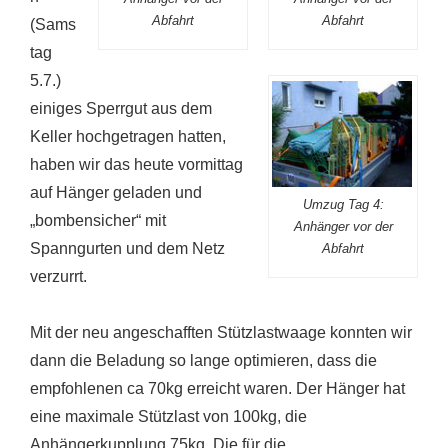
Abfahrt
Abfahrt
(Sams
tag
5.7.)
einiges Sperrgut aus dem
Keller hochgetragen hatten,
haben wir das heute vormittag
auf Hänger geladen und
Umzug Tag 4:
„bombensicher“ mit
Anhänger vor der
Spanngurten und dem Netz
Abfahrt
verzurrt.
Mit der neu angeschafften Stützlastwaage konnten wir
dann die Beladung so lange optimieren, dass die
empfohlenen ca 70kg erreicht waren. Der Hänger hat
eine maximale Stützlast von 100kg, die
Anhängerkupplung 75kg. Die für die