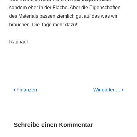
sondern eher in der Fläche. Aber die Eigenschaften
des Materials passen ziemlich gut auf das was wir
brauchen. Die Tage mehr dazu!
Raphael
Beitragsnavigation
Previous
Next
‹ Finanzen
Wir dürfen… ›
Post
Post
is
is
Schreibe einen Kommentar