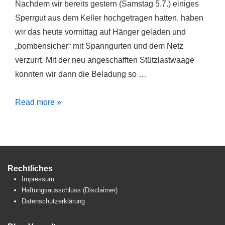
Nachdem wir bereits gestern (Samstag 5.7.) einiges
Sperrgut aus dem Keller hochgetragen hatten, haben
wir das heute vormittag auf Hänger geladen und
„bombensicher“ mit Spanngurten und dem Netz
verzurrt. Mit der neu angeschafften Stützlastwaage
konnten wir dann die Beladung so …
Umzug
Read more »
Tag
4
Rechtliches
Impressum
Haftungsausschluss (Disclaimer)
Datenschutzerklärung