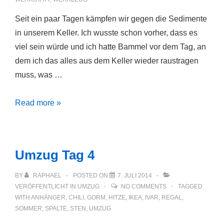
Seit ein paar Tagen kämpfen wir gegen die Sedimente
in unserem Keller. Ich wusste schon vorher, dass es
viel sein würde und ich hatte Bammel vor dem Tag, an
dem ich das alles aus dem Keller wieder raustragen
muss, was …
Sedimente
Read more »
im
Keller
Umzug Tag 4
BY
RAPHAEL
POSTED ON
7. JULI 2014
VERÖFFENTLICHT IN
UMZUG
NO COMMENTS
TAGGED
WITH
ANHÄNGER
,
CHILI
,
GORM
,
HITZE
,
IKEA
,
IVAR
,
REGAL
,
SOMMER
,
SPALTE
,
STEN
,
UMZUG