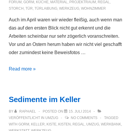
FORUM
,
GORM
,
KÜCHE
,
MATERIAL
,
PROJEKTRAUM
,
REGAL
,
STORCH
,
TÜR
,
TÜRLAIBUNG
,
WERKZEUG
,
WOHNZIMMER
Auch im April waren wir wieder fleißig, auch wenn man
das auf den ersten Blick nicht gut erkennt und die
Arbeiten scheinbar nur sehr zögerlich voranschreiten.
Vor und an Ostern herum haben wir nicht viel geschafft
oder zumindest keine Beweisfotos …
April
Read more »
April
Sedimente im Keller
BY
RAPHAEL
POSTED ON
15. JULI 2014
VERÖFFENTLICHT IN
UMZUG
NO COMMENTS
TAGGED
WITH
GORM
,
KELLER
,
KISTE
,
KISTEN
,
REGAL
,
UMZUG
,
WERKBANK
,
WERKSTATT
,
WERKZEUG