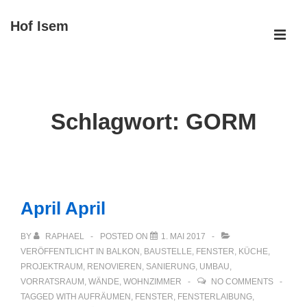
↓
Hof Isem
Zum
ME
Inhalt
Main
Navigation
Schlagwort:
GORM
April April
BY
RAPHAEL
POSTED ON
1. MAI 2017
VERÖFFENTLICHT IN
BALKON
,
BAUSTELLE
,
FENSTER
,
KÜCHE
,
PROJEKTRAUM
,
RENOVIEREN
,
SANIERUNG
,
UMBAU
,
VORRATSRAUM
,
WÄNDE
,
WOHNZIMMER
NO COMMENTS
TAGGED WITH
AUFRÄUMEN
,
FENSTER
,
FENSTERLAIBUNG
,