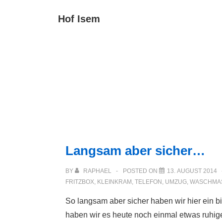
↓
Main
Hof Isem
Zum
Navigat
Inhalt
Langsam aber sicher…
BY
RAPHAEL
POSTED ON
13. AUGUST 2014
FRITZBOX
,
KLEINKRAM
,
TELEFON
,
UMZUG
,
WASCHMA
So langsam aber sicher haben wir hier ein 
haben wir es heute noch einmal etwas ruhig