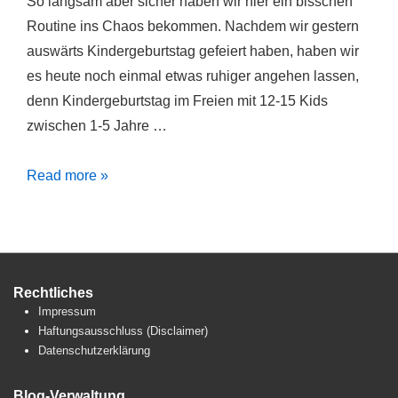
So langsam aber sicher haben wir hier ein bisschen
Routine ins Chaos bekommen. Nachdem wir gestern
auswärts Kindergeburtstag gefeiert haben, haben wir
es heute noch einmal etwas ruhiger angehen lassen,
denn Kindergeburtstag im Freien mit 12-15 Kids
zwischen 1-5 Jahre …
Langsam
Read more »
aber
sicher…
Rechtliches
Impressum
Haftungsausschluss (Disclaimer)
Datenschutzerklärung
Blog-Verwaltung