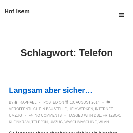
↓
Hof Isem
Zum
ME
Inhalt
Main
Navigation
Schlagwort:
Telefon
Langsam aber sicher…
BY
RAPHAEL
POSTED ON
13. AUGUST 2014
VERÖFFENTLICHT IN
BAUSTELLE
,
HEIMWERKEN
,
INTERNET
,
UMZUG
NO COMMENTS
TAGGED WITH
DSL
,
FRITZBOX
,
KLEINKRAM
,
TELEFON
,
UMZUG
,
WASCHMASCHINE
,
WLAN