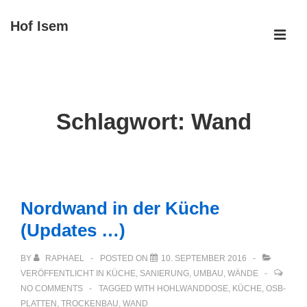
↓
Hof Isem
Zum
ME
Inhalt
Main
Navigation
Schlagwort:
Wand
Nordwand in der Küche
(Updates …)
BY
RAPHAEL
POSTED ON
10. SEPTEMBER 2016
VERÖFFENTLICHT IN
KÜCHE
,
SANIERUNG
,
UMBAU
,
WÄNDE
NO COMMENTS
TAGGED WITH
HOHLWANDDOSE
,
KÜCHE
,
OSB-
PLATTEN
,
TROCKENBAU
,
WAND