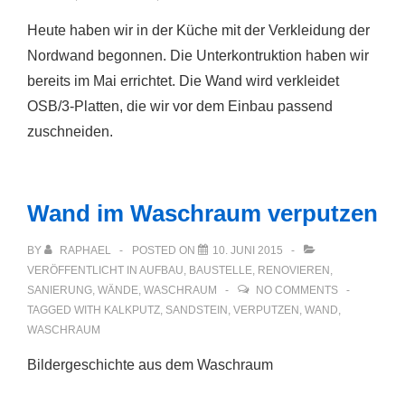
Heute haben wir in der Küche mit der Verkleidung der
Nordwand begonnen. Die Unterkontruktion haben wir
bereits im Mai errichtet. Die Wand wird verkleidet
OSB/3-Platten, die wir vor dem Einbau passend
zuschneiden.
Wand im Waschraum verputzen
BY
RAPHAEL
POSTED ON
10. JUNI 2015
VERÖFFENTLICHT IN
AUFBAU
,
BAUSTELLE
,
RENOVIEREN
,
SANIERUNG
,
WÄNDE
,
WASCHRAUM
NO COMMENTS
TAGGED WITH
KALKPUTZ
,
SANDSTEIN
,
VERPUTZEN
,
WAND
,
WASCHRAUM
Bildergeschichte aus dem Waschraum