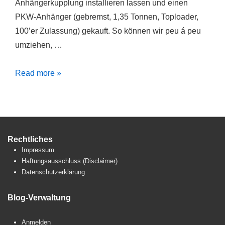
Anhängerkupplung installieren lassen und einen
PKW-Anhänger (gebremst, 1,35 Tonnen, Toploader,
100’er Zulassung) gekauft. So können wir peu á peu
umziehen, …
Die
Read more »
erste
Kiste
Rechtliches
Impressum
Haftungsausschluss (Disclaimer)
Datenschutzerklärung
Blog-Verwaltung
Anmelden