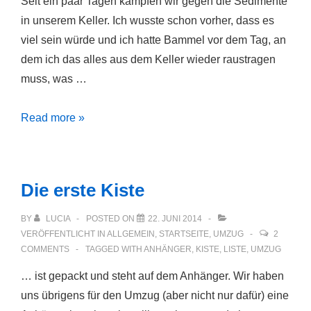
Seit ein paar Tagen kämpfen wir gegen die Sedimente
in unserem Keller. Ich wusste schon vorher, dass es
viel sein würde und ich hatte Bammel vor dem Tag, an
dem ich das alles aus dem Keller wieder raustragen
muss, was …
Sedimente
Read more »
im
Keller
Die erste Kiste
BY
LUCIA
POSTED ON
22. JUNI 2014
VERÖFFENTLICHT IN
ALLGEMEIN
,
STARTSEITE
,
UMZUG
2
COMMENTS
TAGGED WITH
ANHÄNGER
,
KISTE
,
LISTE
,
UMZUG
… ist gepackt und steht auf dem Anhänger. Wir haben
uns übrigens für den Umzug (aber nicht nur dafür) eine