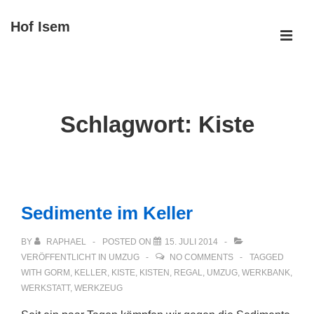
↓
Hof Isem
Zum
ME
Inhalt
Main
Navigation
Schlagwort:
Kiste
Sedimente im Keller
BY
RAPHAEL
POSTED ON
15. JULI 2014
VERÖFFENTLICHT IN
UMZUG
NO COMMENTS
TAGGED
WITH
GORM
,
KELLER
,
KISTE
,
KISTEN
,
REGAL
,
UMZUG
,
WERKBANK
,
WERKSTATT
,
WERKZEUG