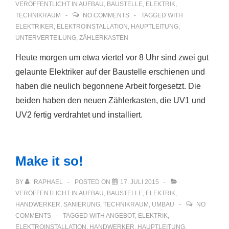
VERÖFFENTLICHT IN
AUFBAU
,
BAUSTELLE
,
ELEKTRIK
,
TECHNIKRAUM
NO COMMENTS
TAGGED WITH
ELEKTRIKER
,
ELEKTROINSTALLATION
,
HAUPTLEITUNG
,
UNTERVERTEILUNG
,
ZÄHLERKASTEN
Heute morgen um etwa viertel vor 8 Uhr sind zwei gut
gelaunte Elektriker auf der Baustelle erschienen und
haben die neulich begonnene Arbeit forgesetzt. Die
beiden haben den neuen Zählerkasten, die UV1 und
UV2 fertig verdrahtet und installiert.
Make it so!
BY
RAPHAEL
POSTED ON
17. JULI 2015
VERÖFFENTLICHT IN
AUFBAU
,
BAUSTELLE
,
ELEKTRIK
,
HANDWERKER
,
SANIERUNG
,
TECHNIKRAUM
,
UMBAU
NO
COMMENTS
TAGGED WITH
ANGEBOT
,
ELEKTRIK
,
ELEKTROINSTALLATION
,
HANDWERKER
,
HAUPTLEITUNG
,