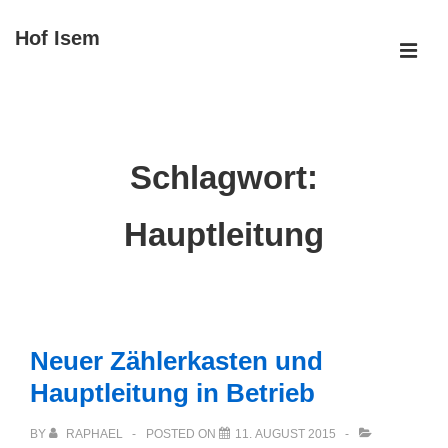
↓
Hof Isem
Zum
ME
Inhalt
Main
Navigation
Schlagwort:
Hauptleitung
Neuer Zählerkasten und
Hauptleitung in Betrieb
BY
RAPHAEL
POSTED ON
11. AUGUST 2015