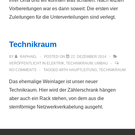
ihrer Oma und wir konnten was schaffen. Nach letzten
Vorbereitungen war es dann soweit: Die ersten vier
Zuleitungen für die Unterverteilungen sind verlegt.
Technikraum
BY
RAPHAEL
POSTED ON
22. DEZEMBER 2014
VERÖFFENTLICHT IN
ELEKTRIK
,
TECHNIKRAUM
,
UMBAU
NO COMMENTS
TAGGED WITH
HAUPTLEITUNG
,
TECHNIKRAUM
Das ehemalige Weinlager ist unser neuer
Technikraum. Hier wird der Zählerschrank hängen
aber auch ein Rack stehen, von dem aus die
sternförmige Netzwerkverkabelung ausgeht.