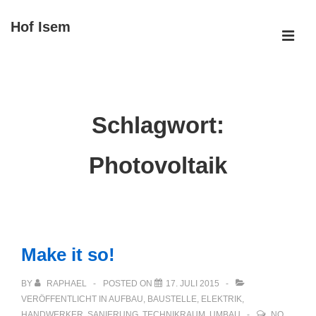
↓
Hof Isem
Zum
ME
Inhalt
Main
Navigation
Schlagwort:
Photovoltaik
Make it so!
BY
RAPHAEL
POSTED ON
17. JULI 2015
VERÖFFENTLICHT IN
AUFBAU
,
BAUSTELLE
,
ELEKTRIK
,
HANDWERKER
,
SANIERUNG
,
TECHNIKRAUM
,
UMBAU
NO