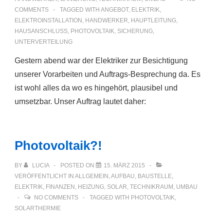
COMMENTS
TAGGED WITH
ANGEBOT
,
ELEKTRIK
,
ELEKTROINSTALLATION
,
HANDWERKER
,
HAUPTLEITUNG
,
HAUSANSCHLUSS
,
PHOTOVOLTAIK
,
SICHERUNG
,
UNTERVERTEILUNG
Gestern abend war der Elektriker zur Besichtigung
unserer Vorarbeiten und Auftrags-Besprechung da. Es
ist wohl alles da wo es hingehört, plausibel und
umsetzbar. Unser Auftrag lautet daher:
Photovoltaik?!
BY
LUCIA
POSTED ON
15. MÄRZ 2015
VERÖFFENTLICHT IN
ALLGEMEIN
,
AUFBAU
,
BAUSTELLE
,
ELEKTRIK
,
FINANZEN
,
HEIZUNG
,
SOLAR
,
TECHNIKRAUM
,
UMBAU
NO COMMENTS
TAGGED WITH
PHOTOVOLTAIK
,
SOLARTHERMIE