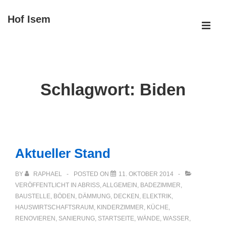
↓
Hof Isem
Zum
ME
Inhalt
Main
Navigation
Schlagwort:
Biden
Aktueller Stand
BY
RAPHAEL
POSTED ON
11. OKTOBER 2014
VERÖFFENTLICHT IN
ABRISS
,
ALLGEMEIN
,
BADEZIMMER
,
BAUSTELLE
,
BÖDEN
,
DÄMMUNG
,
DECKEN
,
ELEKTRIK
,
HAUSWIRTSCHAFTSRAUM
,
KINDERZIMMER
,
KÜCHE
,
RENOVIEREN
,
SANIERUNG
,
STARTSEITE
,
WÄNDE
,
WASSER
,