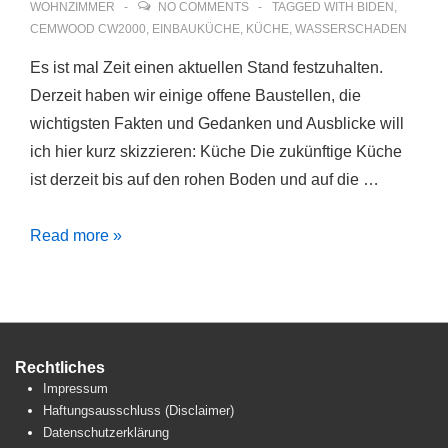
WOHNZIMMER
NO COMMENTS
TAGGED WITH
BIDEN
,
CEMWOOD CW2000
,
EINBAUKÜCHE
,
KÜCHE
,
WASSERSCHADEN
Es ist mal Zeit einen aktuellen Stand festzuhalten.
Derzeit haben wir einige offene Baustellen, die
wichtigsten Fakten und Gedanken und Ausblicke will
ich hier kurz skizzieren: Küche Die zukünftige Küche
ist derzeit bis auf den rohen Boden und auf die …
Aktueller
Read more »
Stand
Rechtliches
Impressum
Haftungsausschluss (Disclaimer)
Datenschutzerklärung